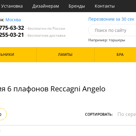
Установка
Дизайнерам
Бренды
Контакты
ы
Перезвоним за 30 сек
он:
Москва
 775-63-32
- бесплатно по России
атегории
 255-03-21
- бесплатная доставка
Например: торшеры
Назначение
Цвет
Особенности
ЛЬНИКИ
ЛАМПЫ
БРА
тиная
Белые
а
Бронза
Бренд
инет
Золото
е
Прозрачные
идор и прихожая
я 6 плафонов Reccagni Angelo
ня
Дизайн/Форма
хожая
льня
Шары
р
СОРТИРОВАТЬ:
: