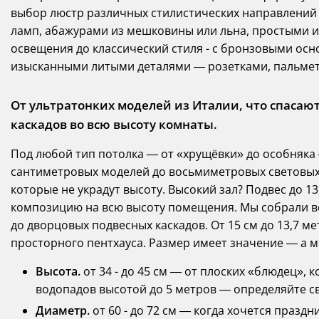
выбор люстр различных стилистических направлений 
ламп, абажурами из мешковины или льна, простыми 
освещения до классический стиля - с бронзовыми ос
изысканными литыми деталями — розетками, пальметт
От ультратонких моделей из Италии, что спасаю
каскадов во всю высоту комнаты.
Под любой тип потолка — от «хрущёвки» до особняка —
сантиметровых моделей до восьмиметровых световых 
которые не украдут высоту. Высокий зал? Подвес до 
композицию на всю высоту помещения. Мы собрали в
до дворцовых подвесных каскадов. От 15 см до 13,7 м
просторного пентхауса. Размер имеет значение — а 
Высота.
от 34 - до 45 см — от плоских «блюдец», 
водопадов высотой до 5 метров — определяйте с
Диаметр.
от 60 - до 72 см — когда хочется празд