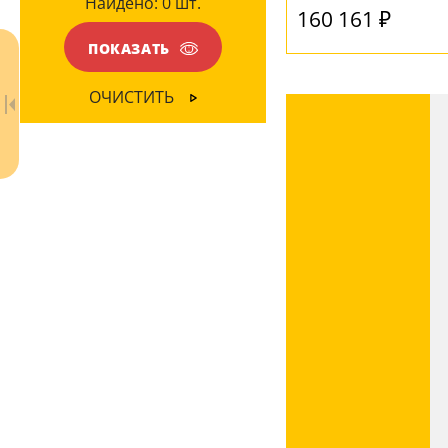
Найдено:
0
шт.
160 161 ₽
ЦВЕТ ПЛАФОНОВ
ПОКАЗАТЬ
Бежевый
(1)
ОЧИСТИТЬ
Белый
(5)
Коричневый
(4)
Ваш регион:
Москва
+7 (800) 775-63-32
- бесплатно по России
+7 (495) 255-03-21
- бесплатная доставка