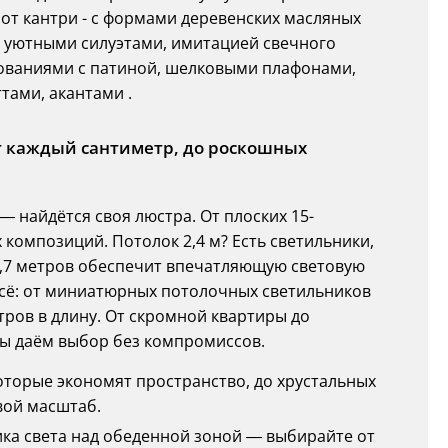
от кантри - с формами деревенских масляных
и уютными силуэтами, имитацией свечного
нованиями с патиной, шелковыми плафонами,
ами, акантами .
т каждый сантиметр, до роскошных
 найдётся своя люстра. От плоских 15-
композиций. Потолок 2,4 м? Есть светильники,
13,7 метров обеспечит впечатляющую световую
сё: от миниатюрных потолочных светильников
етров в длину. От скромной квартиры до
мы даём выбор без компромиссов.
которые экономят пространство, до хрустальных
вой масштаб.
ника света над обеденной зоной — выбирайте от