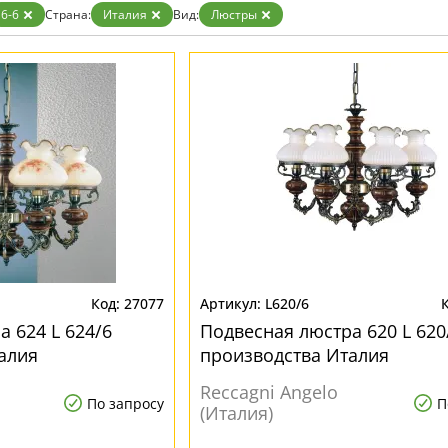
6-6
Страна:
Италия
Вид:
Люстры
27077
L620/6
 624 L 624/6
Подвесная люстра 620 L 620
алия
производства Италия
Reccagni Angelo
По запросу
П
(Италия)