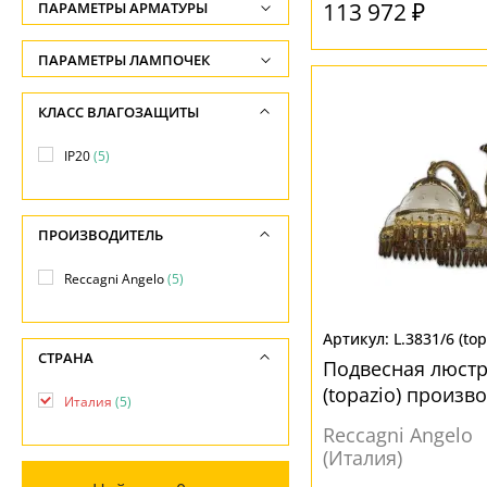
ФОРМА ПЛАФОНА
113 972 ₽
ПАРАМЕТРЫ АРМАТУРЫ
Диаметр, см
-
Декоративный
(4)
ЦВЕТ АРМАТУРЫ
ПАРАМЕТРЫ ЛАМПОЧЕК
Полушар
(1)
Количество ламп
Бронза
(5)
КЛАСС ВЛАГОЗАЩИТЫ
-
Коричневый
(1)
ПОВЕРХНОСТЬ
IP20
(5)
Общая мощность ламп
Глянцевый
(2)
МАТЕРИАЛ
-
ПРОИЗВОДИТЕЛЬ
Напряжение
Дерево
(2)
НАПРАВЛЕНИЕ
-
Металл
(5)
Reccagni Angelo
(5)
Вверх
(2)
Вниз
(3)
ПОВЕРХНОСТЬ
L.3831/6 (top
СТРАНА
Подвесная люстра
Глянцевый
(2)
МАТЕРИАЛ
(topazio) произв
Италия
(5)
Металл
(3)
Reccagni Angelo
(Италия)
Стекло
(5)