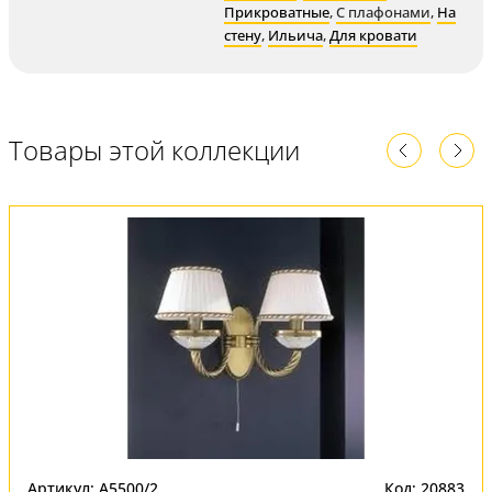
Прикроватные
,
С плафонами
,
На
стену
,
Ильича
,
Для кровати
Товары этой коллекции
Артикул: A5500/2
Код: 20883