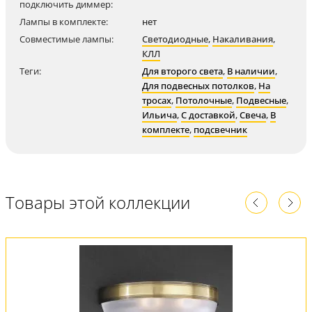
подключить диммер:
Лампы в комплекте:
нет
Совместимые лампы:
Светодиодные
,
Накаливания
,
КЛЛ
Теги:
Для второго света
,
В наличии
,
Для подвесных потолков
,
На
тросах
,
Потолочные
,
Подвесные
,
Ильича
,
С доставкой
,
Свеча
,
В
комплекте
,
подсвечник
Товары этой коллекции