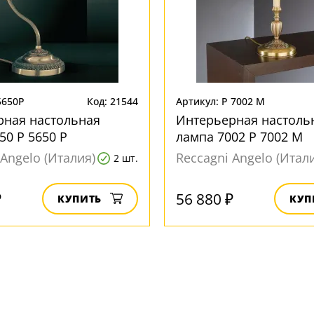
5650P
Код: 21544
Артикул: P 7002 M
рная настольная
Интерьерная настоль
50 P 5650 P
лампа 7002 P 7002 M
 Angelo (Италия)
Reccagni Angelo (Итал
2 шт.
₽
56 880 ₽
КУПИТЬ
КУП