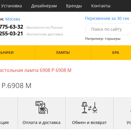
Установка
Дизайнерам
Бренды
Контакты
ы
Перезвоним за 30 сек
он:
Москва
 775-63-32
- бесплатно по России
атегории
 255-03-21
- бесплатная доставка
Например: торшеры
Назначение
Цвет
Особенности
ЛЬНИКИ
ЛАМПЫ
БРА
тиная
Белые
а
Бронза
Бренд
инет
Золото
астольная лампа 6908 P 6908 M
е
Прозрачные
идор и прихожая
 P.6908 M
ня
Дизайн/Форма
хожая
льня
Шары
кция
Оплата и доставка
Обмен и возврат
У