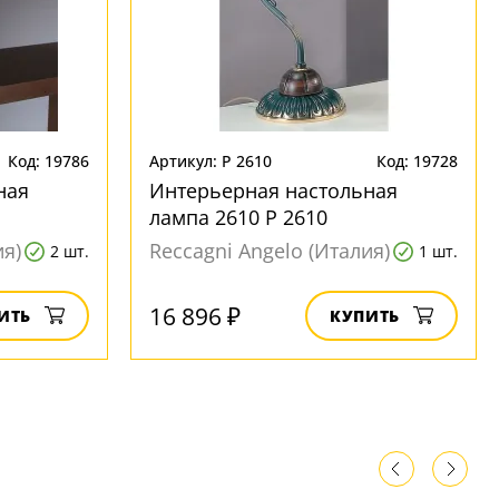
Код: 19786
Артикул: P 2610
Код: 19728
ная
Интерьерная настольная
лампа 2610 P 2610
ия)
Reccagni Angelo (Италия)
2 шт.
1 шт.
16 896 ₽
ИТЬ
КУПИТЬ