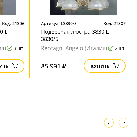
Код: 21306
Артикул: L3830/5
Код: 21307
0 L
Подвесная люстра 3830 L
3830/5
ия)
Reccagni Angelo (Италия)
3 шт.
2 шт.
85 991 ₽
ИТЬ
КУПИТЬ