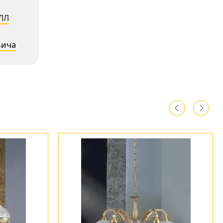
ЛЛ
ьича