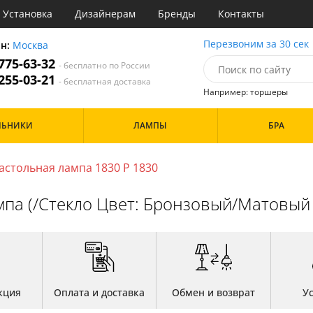
Установка
Дизайнерам
Бренды
Контакты
ы
Перезвоним за 30 сек
он:
Москва
 775-63-32
- бесплатно по России
атегории
 255-03-21
- бесплатная доставка
Например: торшеры
Назначение
Цвет
Особенности
ЛЬНИКИ
ЛАМПЫ
БРА
тиная
Белые
а
Бронза
Бренд
инет
Золото
астольная лампа 1830 P 1830
е
Прозрачные
идор и прихожая
мпа (/Стекло Цвет: Бронзовый/Матовый 
ня
Дизайн/Форма
хожая
льня
Шары
кция
Оплата и доставка
Обмен и возврат
У