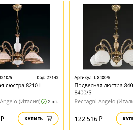
8210/5
Код: 27143
Артикул: L 8400/5
я люстра 8210 L
Подвесная люстра 840
8400/5
 Angelo (Италия)
Reccagni Angelo (Итал
2 шт.
 ₽
122 516 ₽
КУПИТЬ
КУП