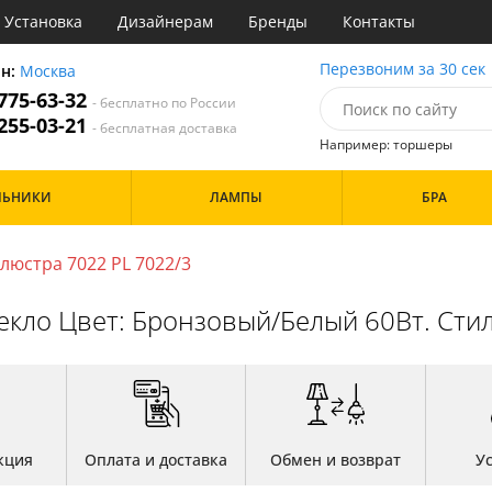
Установка
Дизайнерам
Бренды
Контакты
ы
Перезвоним за 30 сек
он:
Москва
 775-63-32
- бесплатно по России
атегории
 255-03-21
- бесплатная доставка
Например: торшеры
Назначение
Цвет
Особенности
ЛЬНИКИ
ЛАМПЫ
БРА
тиная
Белые
а
Бронза
Бренд
инет
Золото
люстра 7022 PL 7022/3
е
Прозрачные
идор и прихожая
текло Цвет: Бронзовый/Белый 60Вт. Стил
ня
Дизайн/Форма
хожая
льня
Шары
кция
Оплата и доставка
Обмен и возврат
У