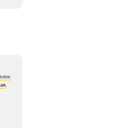
олок
ная
,