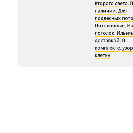
второго света
,
В
наличии
,
Для
подвесных пот
Потолочные
,
Н
потолок
,
Ильич
доставкой
,
В
комплекте
,
узор
клетку