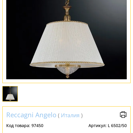
Обмен и возврат
Установка
FAQ
Отзывы
Reccagni Angelo
(
Италия
)
Код товара:
97450
Артикул:
L 6502/50