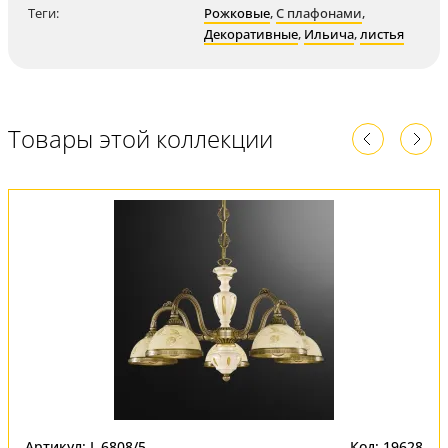
Теги:
Рожковые
,
С плафонами
,
Декоративные
,
Ильича
,
листья
Товары этой коллекции
Артикул: L 6808/5
Код: 19628