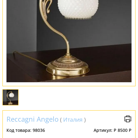
Обмен и возврат
Установка
FAQ
Отзывы
Reccagni Angelo
(
Италия
)
Код товара:
98036
Артикул:
P 8500 P