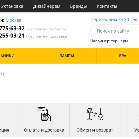
Установка
Дизайнерам
Бренды
Контакты
ы
Перезвоним за 30 сек
он:
Москва
 775-63-32
- бесплатно по России
атегории
 255-03-21
- бесплатная доставка
Например: торшеры
Назначение
Цвет
Особенности
ЛЬНИКИ
ЛАМПЫ
БРА
тиная
Белые
а
Бронза
Бренд
инет
Золото
2/1
е
Прозрачные
идор и прихожая
ня
Дизайн/Форма
хожая
льня
Шары
кция
Оплата и доставка
Обмен и возврат
У