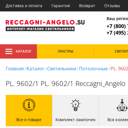
Доставка и оплата
Гарантия
Возврат
Отзывы
Главное меню
1. Люстр
Ваш реги
+7 (800)
Все товары к
1. Люстры
+7 (495)
2. Потолочные
3. Подвесные
Тип
4. Настенные
КАТАЛОГ
ЛЮСТРЫ
СВЕТИ
Подвесные
Гос
5. Точечные
Потолочные
Дач
6. Торшеры
Рожковые
Каб
Главная
Каталог
Светильники
Потолочные
PL. 960
/
/
/
/
7. Настольные лампы
Каф
Кор
Стиль
PL. 9602/1 PL. 9602/1 Reccagni_Angelo
Кух
При
Кантри
Главная
Спа
Классический
Доставка и оплата
Модерн
Гарантия
Прованс
Возврат
Отзывы
Все о товаре
Комплект лампочек
Вся колле
Установка
Дизайнерам