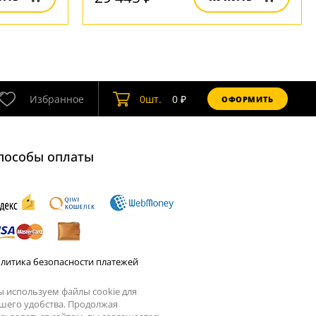
Избранное
0
шт.
0
₽
ОФОРМИТЬ
пособы оплаты
литика безопасности платежей
 используем файлы cookie для
шего удобства. Продолжая