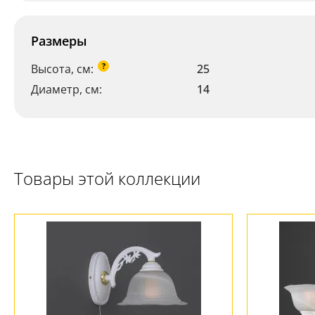
Размеры
?
Высота, см:
25
Диаметр, см:
14
Товары этой коллекции
Ваш регион:
Москва
+7 (800) 775-63-32
- бесплатно по России
+7 (495) 255-03-21
- бесплатная доставка