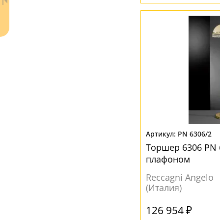
Ваш регион:
Москва
+7 (800) 775-63-32
- бесплатно по России
+7 (495) 255-03-21
- бесплатная доставка
PN 6306/2
Торшер 6306 PN 6
плафоном
Reccagni Angelo
(Италия)
126 954 ₽