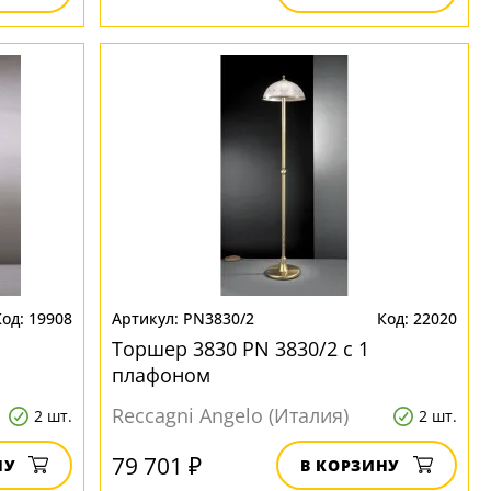
19908
PN3830/2
22020
Торшер 3830 PN 3830/2 с 1
плафоном
Reccagni Angelo (Италия)
2 шт.
2 шт.
79 701 ₽
НУ
В КОРЗИНУ