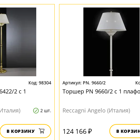
98304
PN. 9660/2
422/2 с 1
Торшер PN 9660/2 с 1 плаф
(Италия)
Reccagni Angelo (Италия)
2 шт.
124 166 ₽
В КОРЗИНУ
В КОРЗИ