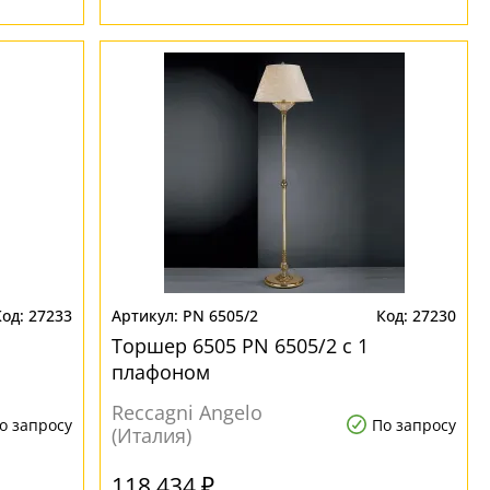
27233
PN 6505/2
27230
Торшер 6505 PN 6505/2 с 1
плафоном
Reccagni Angelo
о запросу
По запросу
(Италия)
118 434 ₽