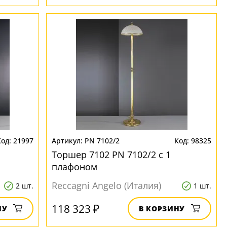
21997
PN 7102/2
98325
Торшер 7102 PN 7102/2 с 1
плафоном
Reccagni Angelo (Италия)
2 шт.
1 шт.
118 323 ₽
НУ
В КОРЗИНУ