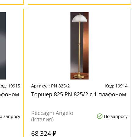
19915
PN 825/2
19914
лафоном
Торшер 825 PN 825/2 с 1 плафоном
Reccagni Angelo
о запросу
По запросу
(Италия)
68 324 ₽