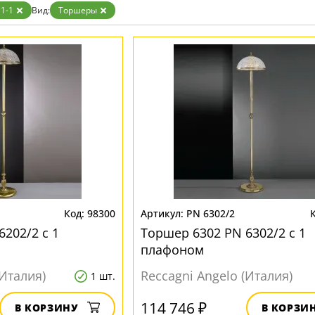
1-1
Вид:
Торшеры
98300
PN 6302/2
202/2 с 1
Торшер 6302 PN 6302/2 с 1
плафоном
(Италия)
Reccagni Angelo (Италия)
1 шт.
114 746 ₽
В КОРЗИНУ
В КОРЗИ