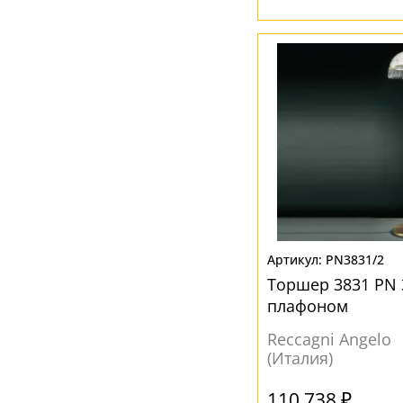
PN3831/2
Торшер 3831 PN 3
плафоном
Reccagni Angelo
(Италия)
110 738 ₽