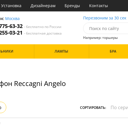
Установка
Дизайнерам
Бренды
Контакты
ы
Перезвоним за 30 сек
он:
Москва
 775-63-32
- бесплатно по России
атегории
 255-03-21
- бесплатная доставка
Например: торшеры
Назначение
Цвет
Особенности
ЛЬНИКИ
ЛАМПЫ
БРА
тиная
Белые
а
Бронза
Бренд
инет
Золото
е
Прозрачные
идор и прихожая
фон Reccagni Angelo
ня
Дизайн/Форма
хожая
льня
Шары
р
СОРТИРОВАТЬ:
: