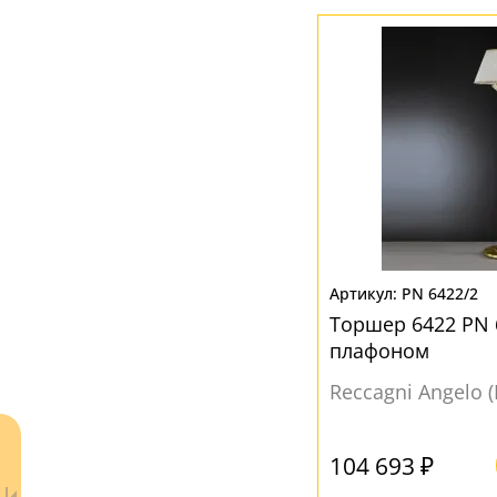
Прозрачный
(10)
Разноцветный
(1)
PN 6422/2
Торшер 6422 PN 6
плафоном
Reccagni Angelo 
104 693 ₽