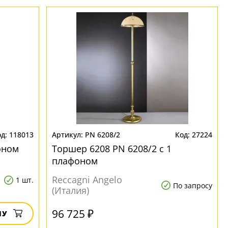
118013
PN 6208/2
27224
оном
Торшер 6208 PN 6208/2 с 1
плафоном
Reccagni Angelo
1 шт.
По запросу
(Италия)
96 725 ₽
НУ