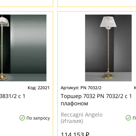
22021
PN 7032/2
831/2 с 1
Торшер 7032 PN 7032/2 с 1
плафоном
Reccagni Angelo
По запросу
П
(Италия)
114 153 ₽