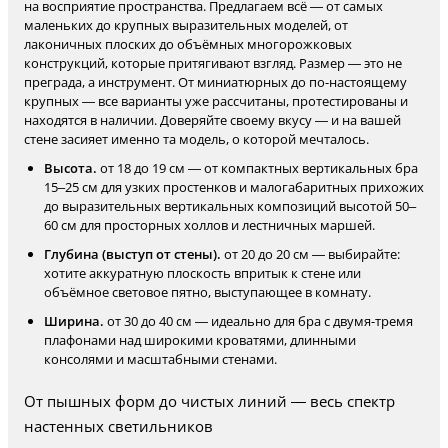
на восприятие пространства. Предлагаем всё — от самых
маленьких до крупных выразительных моделей, от
лаконичных плоских до объёмных многорожковых
конструкций, которые притягивают взгляд. Размер — это не
преграда, а инструмент. От миниатюрных до по-настоящему
крупных — все варианты уже рассчитаны, протестированы и
находятся в наличии. Доверяйте своему вкусу — и на вашей
стене засияет именно та модель, о которой мечталось.
Высота.
от 18 до 19 см — от компактных вертикальных бра
15–25 см для узких простенков и малогабаритных прихожих
до выразительных вертикальных композиций высотой 50–
60 см для просторных холлов и лестничных маршей.
Глубина (выступ от стены).
от 20 до 20 см — выбирайте:
хотите аккуратную плоскость впритык к стене или
объёмное световое пятно, выступающее в комнату.
Ширина.
от 30 до 40 см — идеально для бра с двумя-тремя
плафонами над широкими кроватями, длинными
консолями и масштабными стенами.
От пышных форм до чистых линий — весь спектр
настенных светильников