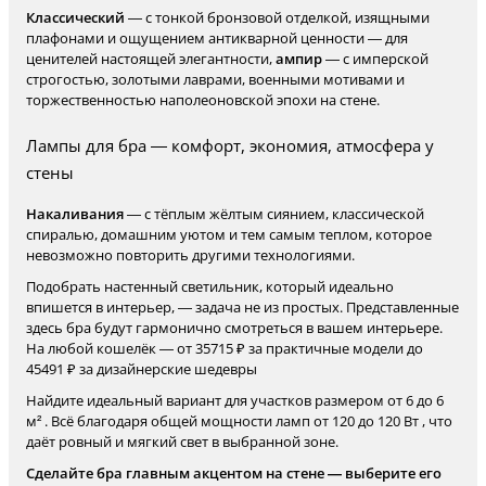
Классический
— с тонкой бронзовой отделкой, изящными
плафонами и ощущением антикварной ценности — для
ценителей настоящей элегантности,
ампир
— с имперской
строгостью, золотыми лаврами, военными мотивами и
торжественностью наполеоновской эпохи на стене.
Лампы для бра — комфорт, экономия, атмосфера у
стены
Накаливания
— с тёплым жёлтым сиянием, классической
спиралью, домашним уютом и тем самым теплом, которое
невозможно повторить другими технологиями.
Подобрать настенный светильник, который идеально
впишется в интерьер, — задача не из простых. Представленные
здесь бра будут гармонично смотреться в вашем интерьере.
На любой кошелёк — от 35715 ₽ за практичные модели до
45491 ₽ за дизайнерские шедевры
Найдите идеальный вариант для участков размером от 6 до 6
м² . Всё благодаря общей мощности ламп от 120 до 120 Вт , что
даёт ровный и мягкий свет в выбранной зоне.
Сделайте бра главным акцентом на стене — выберите его