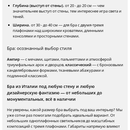
Глубина (выступ от стены).
от 20 - до 20 см — чем
значительнее выступ от стены, тем интереснее игра света и
теней.
Ширина.
от 30 - до 40 см — для бра с двумя-тремя
плафонами над широкими кроватями, длинными
консолями и просторными стенами.
Бра: осознанный выбор стиля
Ампир
— с мечами, щитами, пальметтами и атмосферой
триумфальных арок и дворцов,
классический
— с бронзовыми
канделябровыми формами, тканевыми абажурами и
подлинной классикой.
Бра из Италии под любую стену и любую
дизайнерскую фантазию — от небольших до
монументальных, всё в наличии
Не уверены, какой размер бра выбрать под ваш интерьер? Мы
уже сотни раз помогали подобрать идеальный вариант. От
небольших одноплафонных светильников до масштабных
композиций с тремя плафонами. Габариты напрямую влияют