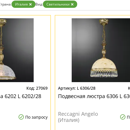
Страна:
Италия
Вид:
Светильники
27069
L 6306/28
а 6202 L 6202/28
Подвесная люстра 6306 L 63
Reccagni Angelo
По запросу
П
(Италия)