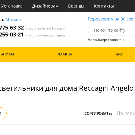
Установка
Дизайнерам
Бренды
Контакты
ы
Перезвоним за 30 сек
он:
Москва
 775-63-32
- бесплатно по России
атегории
 255-03-21
- бесплатная доставка
Например: торшеры
Назначение
Цвет
Особенности
ЛЬНИКИ
ЛАМПЫ
БРА
тиная
Белые
а
Бронза
Бренд
инет
Золото
е
Прозрачные
идор и прихожая
светильники для дома Reccagni Angelo
ня
Дизайн/Форма
хожая
льня
Шары
р
СОРТИРОВАТЬ:
: