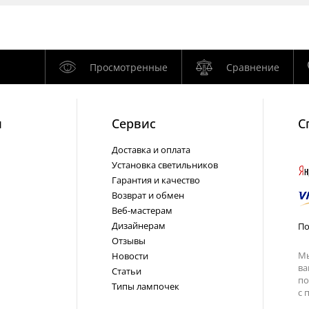
Просмотренные
Сравнение
и
Cервис
С
Доставка и оплата
Установка светильников
Гарантия и качество
Возврат и обмен
Веб-мастерам
Дизайнерам
По
Отзывы
Мы
Новости
ва
Статьи
по
Типы лампочек
с
п