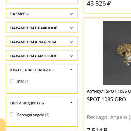
43 826 ₽
РАЗМЕРЫ
Высота, см
ПАРАМЕТРЫ ПЛАФОНОВ
-
ФОРМА ПЛАФОНА
ПАРАМЕТРЫ АРМАТУРЫ
Ширина, см
-
Полушар
(3)
ЦВЕТ АРМАТУРЫ
ПАРАМЕТРЫ ЛАМПОЧЕК
Диаметр, см
круглая
(2)
Количество ламп
Бронза
(4)
КЛАСС ВЛАГОЗАЩИТЫ
-
-
Желтый
(1)
ПОВЕРХНОСТЬ
Длина, см
IP20
(5)
Общая мощность ламп
Золото
(3)
-
Глянцевый
(2)
SPOT 1085 
-
Золотой
(1)
SPOT 1085 ORO
Матовый
(3)
ПРОИЗВОДИТЕЛЬ
Напряжение
МАТЕРИАЛ
-
Reccagni Angelo
(5)
НАПРАВЛЕНИЕ
Reccagni Angelo 
Металл
(5)
В стороны
(1)
7 514 ₽