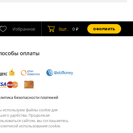
Избранное
0
шт.
0
₽
ОФОРМИТЬ
пособы оплаты
литика безопасности платежей
 используем файлы cookie для
шего удобства. Продолжая
льзоваться сайтом, вы соглашаетесь
олитикой использования cookie.