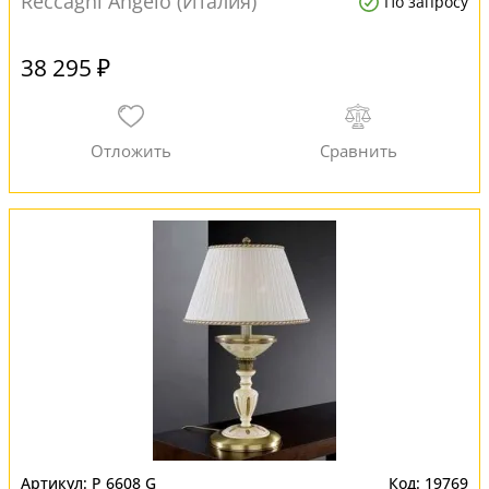
Reccagni Angelo (Италия)
По запросу
38 295 ₽
P 6608 G
19769