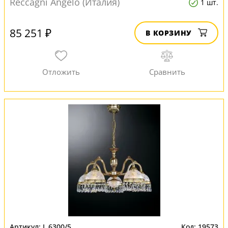
Reccagni Angelo (Италия)
1 шт.
85 251 ₽
В КОРЗИНУ
L 6300/5
19573