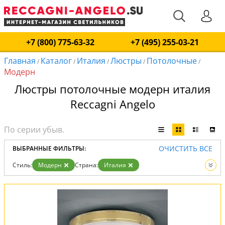
+7 (800) 775-63-32
+7 (495) 255-03-21
Главная
Каталог
Италия
Люстры
Потолочные
/
/
/
/
/
Модерн
Люстры потолочные модерн италия
Reccagni Angelo
ОЧИСТИТЬ ВСЕ
ВЫБРАННЫЕ ФИЛЬТРЫ:
Стиль:
Модерн
Страна:
Италия
Тип:
Потолочные
Вид:
Люстры