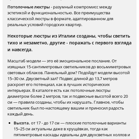
Потолочные люстры
- разумный компромисс между
эстетикой и функциональностью. Все преимущества
классической люстры в формате, адаптированном для
реальных условий городских квартир.
Некоторые люстры из Италии созданы, чтобы светить
тихо и незаметно, другие - поражать с первого взгляда
и навсегда.
Масштаб модели — это её эмоциональное послание. От
изящных 15-сантиметровых светильников до восьмиметровых
световых облаков. Панельный дом? Подойдут модели высотой
15–30 см. Двусветный зал? Подвес длиной до 13,7 метров
раскроет его потенциал, как в лучших исторических
интерьерах. В каталоге есть как потолочные люстры
диаметром более 2 метров, так и подвесные высотой всего 20
см — правила созданы, чтобы их нарушать. Главное, чтобы
светильник был по-настоящему вашим и приносил радость
каждый день.
Высота.
от 17 - до 17 см — плоские потолочные варианты
15–25 см актуальны даже в хрущёвках, тогда как
пятиметровые каскады идеальны для двухсветных холлов и