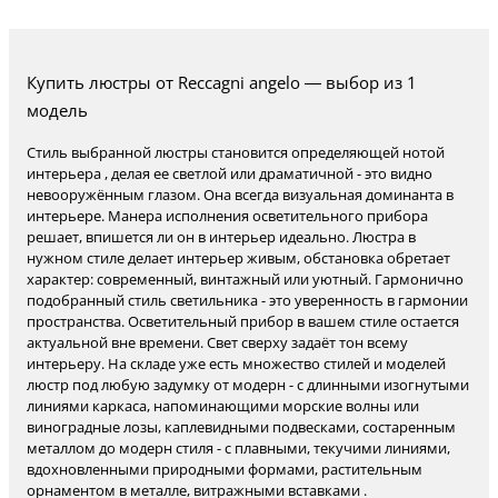
Купить люстры от Reccagni angelo — выбор из 1
модель
Стиль выбранной люстры становится определяющей нотой
интерьера , делая ее светлой или драматичной - это видно
невооружённым глазом. Она всегда визуальная доминанта в
интерьере. Манера исполнения осветительного прибора
решает, впишется ли он в интерьер идеально. Люстра в
нужном стиле делает интерьер живым, обстановка обретает
характер: современный, винтажный или уютный. Гармонично
подобранный стиль светильника - это уверенность в гармонии
пространства. Осветительный прибор в вашем стиле остается
актуальной вне времени. Свет сверху задаёт тон всему
интерьеру. На складе уже есть множество стилей и моделей
люстр под любую задумку от модерн - с длинными изогнутыми
линиями каркаса, напоминающими морские волны или
виноградные лозы, каплевидными подвесками, состаренным
металлом до модерн стиля - с плавными, текучими линиями,
вдохновленными природными формами, растительным
орнаментом в металле, витражными вставками .