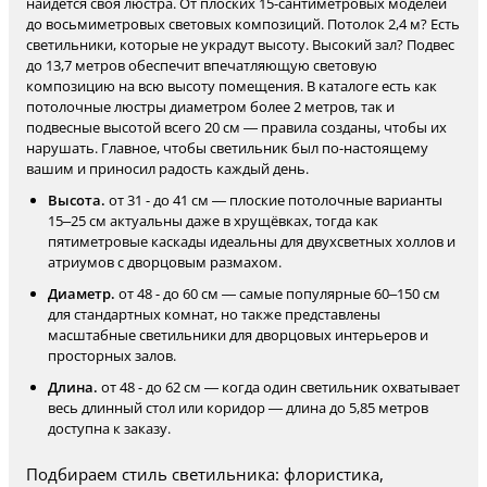
найдётся своя люстра. От плоских 15-сантиметровых моделей
до восьмиметровых световых композиций. Потолок 2,4 м? Есть
светильники, которые не украдут высоту. Высокий зал? Подвес
до 13,7 метров обеспечит впечатляющую световую
композицию на всю высоту помещения. В каталоге есть как
потолочные люстры диаметром более 2 метров, так и
подвесные высотой всего 20 см — правила созданы, чтобы их
нарушать. Главное, чтобы светильник был по-настоящему
вашим и приносил радость каждый день.
Высота.
от 31 - до 41 см — плоские потолочные варианты
15–25 см актуальны даже в хрущёвках, тогда как
пятиметровые каскады идеальны для двухсветных холлов и
атриумов с дворцовым размахом.
Диаметр.
от 48 - до 60 см — самые популярные 60–150 см
для стандартных комнат, но также представлены
масштабные светильники для дворцовых интерьеров и
просторных залов.
Длина.
от 48 - до 62 см — когда один светильник охватывает
весь длинный стол или коридор — длина до 5,85 метров
доступна к заказу.
Подбираем стиль светильника: флористика,