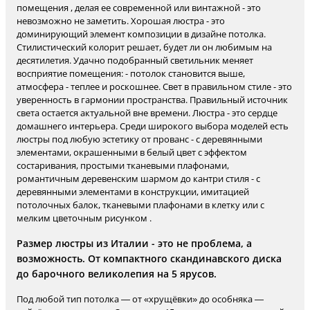
помещения , делая ее современной или винтажной - это
невозможно не заметить. Хорошая люстра - это
доминирующий элемент композиции в дизайне потолка.
Стилистический колорит решает, будет ли он любимым на
десятилетия. Удачно подобранный светильник меняет
восприятие помещения: - потолок становится выше,
атмосфера - теплее и роскошнее. Свет в правильном стиле - это
уверенность в гармонии пространства. Правильный источник
света остается актуальной вне времени. Люстра - это сердце
домашнего интерьера. Среди широкого выбора моделей есть
люстры под любую эстетику от прованс - с деревянными
элементами, окрашенными в белый цвет с эффектом
состаривания, простыми тканевыми плафонами,
романтичным деревенским шармом до кантри стиля - с
деревянными элементами в конструкции, имитацией
потолочных балок, тканевыми плафонами в клетку или с
мелким цветочным рисунком .
Размер люстры из Италии - это не проблема, а
возможность. От компактного скандинавского диска
до барочного великолепия на 5 ярусов.
Под любой тип потолка — от «хрущёвки» до особняка —