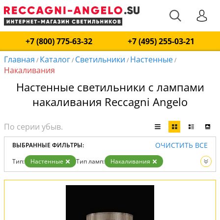
+7 (800) 775-63-32
+7 (495) 255-03-21
Главная
Каталог
Светильники
Настенные
/
/
/
/
Накаливания
Настенные светильники с лампами
накаливания Reccagni Angelo
ОЧИСТИТЬ ВСЕ
ВЫБРАННЫЕ ФИЛЬТРЫ:
Тип:
Настенные
Тип ламп:
Накаливания
Вид:
Светильники