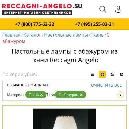
+7 (800) 775-63-32
+7 (495) 255-03-21
Главная
Каталог
Настольные лампы
Ткань
С
/
/
/
/
абажуром
Настольные лампы с абажуром из
ткани Reccagni Angelo
ОЧИСТИТЬ ВСЕ
ВЫБРАННЫЕ ФИЛЬТРЫ:
Материал:
Ткань
Теги:
С абажуром
Вид:
Настольные лампы