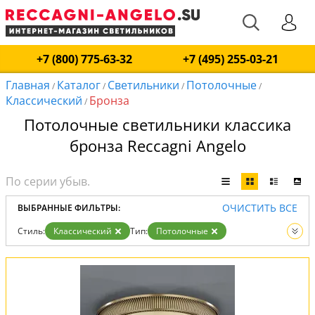
+7 (800) 775-63-32
+7 (495) 255-03-21
Главная
Каталог
Светильники
Потолочные
/
/
/
/
Классический
Бронза
/
Потолочные светильники классика
бронза Reccagni Angelo
ОЧИСТИТЬ ВСЕ
ВЫБРАННЫЕ ФИЛЬТРЫ:
Стиль:
Классический
Тип:
Потолочные
Цвет:
Бронза
Вид:
Светильники