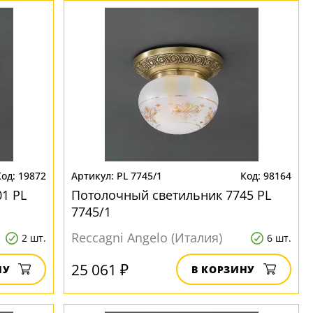
19872
PL 7745/1
98164
1 PL
Потолочный светильник 7745 PL
7745/1
Reccagni Angelo (Италия)
2 шт.
6 шт.
25 061 ₽
НУ
В КОРЗИНУ