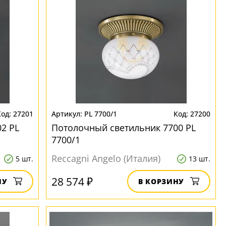
27201
PL 7700/1
27200
2 PL
Потолочный светильник 7700 PL
7700/1
Reccagni Angelo (Италия)
5 шт.
13 шт.
28 574 ₽
НУ
В КОРЗИНУ