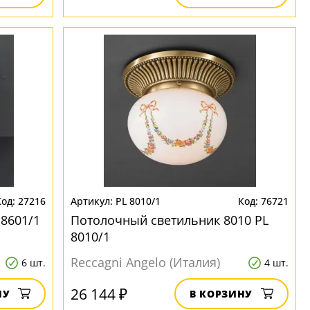
27216
PL 8010/1
76721
 8601/1
Потолочный светильник 8010 PL
8010/1
Reccagni Angelo (Италия)
6 шт.
4 шт.
26 144 ₽
НУ
В КОРЗИНУ