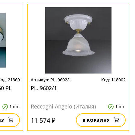
21369
PL. 9602/1
118002
0 PL
PL. 9602/1
Reccagni Angelo (Италия)
1 шт.
1 шт.
11 574 ₽
НУ
В КОРЗИНУ