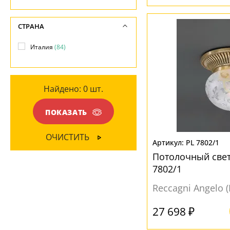
Коричневый
(2)
ПОВЕРХНОСТЬ
СТРАНА
Глянцевый
(42)
МАТЕРИАЛ
Италия
(84)
Матовый
(25)
Металл
(84)
НАПРАВЛЕНИЕ
ПОВЕРХНОСТЬ
Найдено:
0
шт.
Вниз
(78)
Глянцевый
(49)
ПОКАЗАТЬ
Матовый
(6)
МАТЕРИАЛ
ОЧИСТИТЬ
Рельефный
(5)
PL 7802/1
Металл
(1)
Потолочный свет
Стекло
(83)
7802/1
Reccagni Angelo 
ЦВЕТ ПЛАФОНОВ
27 698 ₽
Бежевый
(23)