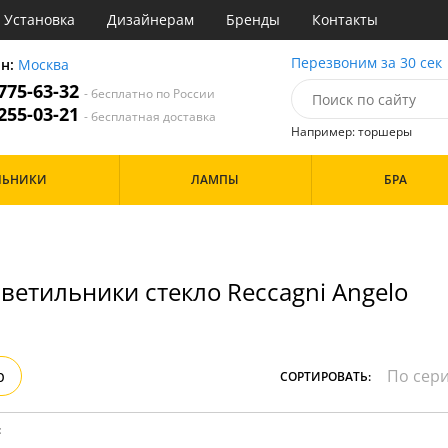
Установка
Дизайнерам
Бренды
Контакты
ы
Перезвоним за 30 сек
он:
Москва
 775-63-32
- бесплатно по России
атегории
 255-03-21
- бесплатная доставка
Например: торшеры
Назначение
Цвет
Особенности
ЛЬНИКИ
ЛАМПЫ
БРА
тиная
Белые
а
Бронза
Бренд
инет
Золото
е
Прозрачные
идор и прихожая
ветильники стекло Reccagni Angelo
ня
Дизайн/Форма
хожая
льня
Шары
р
СОРТИРОВАТЬ:
: