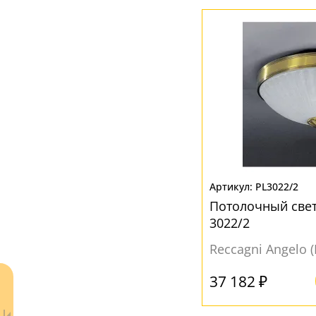
Белый
(63)
Желтый
(5)
Коричневый
(1)
Прозрачный
(13)
PL3022/2
Потолочный свет
3022/2
Reccagni Angelo 
37 182 ₽