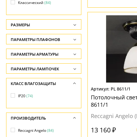
Классический
(84)
РАЗМЕРЫ
Высота, см
ПАРАМЕТРЫ ПЛАФОНОВ
-
ФОРМА ПЛАФОНА
ПАРАМЕТРЫ АРМАТУРЫ
Ширина, см
-
Круг
(1)
ЦВЕТ АРМАТУРЫ
ПАРАМЕТРЫ ЛАМПОЧЕК
Диаметр, см
Круглый
(62)
Количество ламп
Бежевый
(1)
КЛАСС ВЛАГОЗАЩИТЫ
-
Полукруг
(4)
-
PL 8611/1
Белый
(2)
Длина, см
IP20
(74)
Сфера
(1)
Потолочный свет
Общая мощность ламп
Бронза
(52)
8611/1
-
Шар
(1)
-
Желтый
(40)
Reccagni Angelo 
другая
(3)
ПРОИЗВОДИТЕЛЬ
Напряжение
Золото
(32)
круглая
(6)
-
13 160 ₽
Reccagni Angelo
(84)
Золотой
(18)