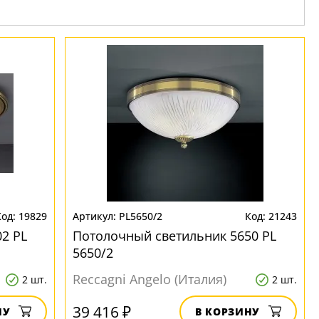
19829
PL5650/2
21243
2 PL
Потолочный светильник 5650 PL
5650/2
Reccagni Angelo (Италия)
2 шт.
2 шт.
39 416 ₽
НУ
В КОРЗИНУ