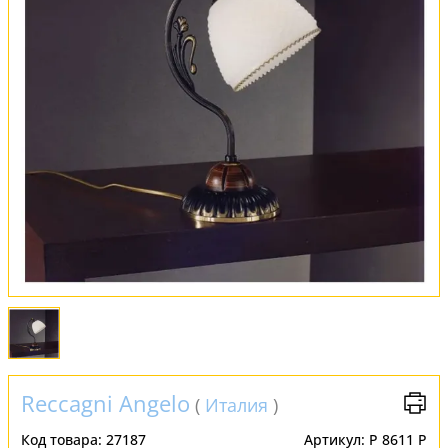
Оплата и доставка
Обмен и возврат
Установка
FAQ
Отзывы
Reccagni Angelo
(
Италия
)
Код товара:
27187
Артикул:
P 8611 P