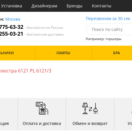
Установка
Дизайнерам
Бренды
Контакты
ы
Перезвоним за 30 сек
он:
Москва
 775-63-32
- бесплатно по России
атегории
 255-03-21
- бесплатная доставка
Например: торшеры
Назначение
Цвет
Особенности
ЛЬНИКИ
ЛАМПЫ
БРА
тиная
Белые
а
Бронза
Бренд
инет
Золото
люстра 6121 PL 6121/3
е
Прозрачные
идор и прихожая
ня
Дизайн/Форма
хожая
льня
Шары
кция
Оплата и доставка
Обмен и возврат
У