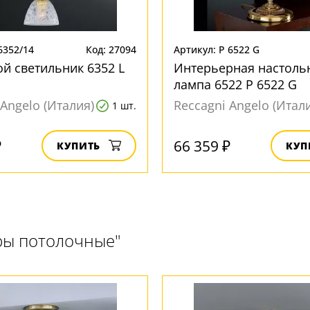
6352/14
Код: 27094
Артикул: P 6522 G
й светильник 6352 L
Интерьерная настоль
лампа 6522 P 6522 G
 Angelo (Италия)
Reccagni Angelo (Итал
1 шт.
₽
66 359 ₽
КУПИТЬ
КУП
ры потолочные"