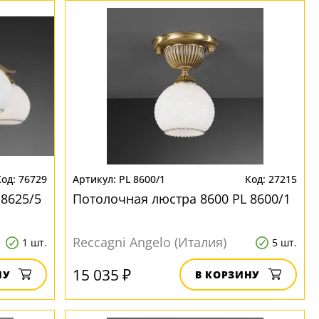
76729
PL 8600/1
27215
 8625/5
Потолочная люстра 8600 PL 8600/1
Reccagni Angelo (Италия)
1 шт.
5 шт.
15 035 ₽
НУ
В КОРЗИНУ