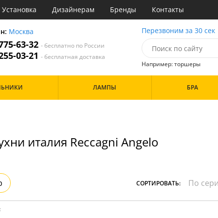
Установка
Дизайнерам
Бренды
Контакты
ы
Перезвоним за 30 сек
он:
Москва
 775-63-32
- бесплатно по России
атегории
 255-03-21
- бесплатная доставка
Например: торшеры
Назначение
Цвет
Особенности
ЛЬНИКИ
ЛАМПЫ
БРА
тиная
Белые
а
Бронза
Бренд
инет
Золото
е
Прозрачные
идор и прихожая
ухни италия Reccagni Angelo
ня
Дизайн/Форма
хожая
льня
Шары
р
СОРТИРОВАТЬ:
: