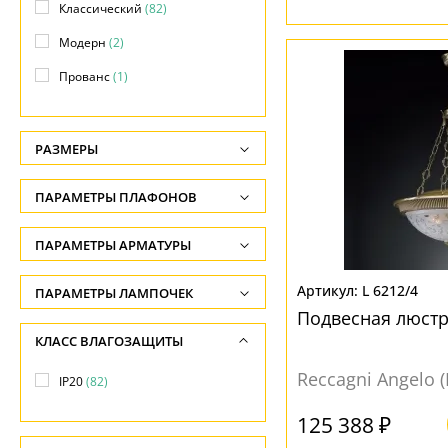
Классический
(82)
Модерн
(2)
Прованс
(1)
РАЗМЕРЫ
Высота, см
ПАРАМЕТРЫ ПЛАФОНОВ
-
ФОРМА ПЛАФОНА
ПАРАМЕТРЫ АРМАТУРЫ
Диаметр, см
-
Декоративный
(17)
ЦВЕТ АРМАТУРЫ
L 6212/4
ПАРАМЕТРЫ ЛАМПОЧЕК
Длина, см
Конус
(15)
Подвесная люстра
Количество ламп
Бежевый
(13)
КЛАСС ВЛАГОЗАЩИТЫ
-
Полушар
(33)
-
Белый
(14)
Reccagni Angelo 
IP20
(82)
Шар
(17)
Общая мощность ламп
Бронза
(35)
-
125 388 ₽
Желтый
(3)
ПОВЕРХНОСТЬ