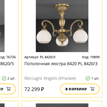
76726
PL 8420/3
19899
 8620/5
Потолочная люстра 8420 PL 8420/3
Reccagni Angelo (Италия)
2 шт.
1 шт.
72 299 ₽
НУ
В КОРЗИНУ