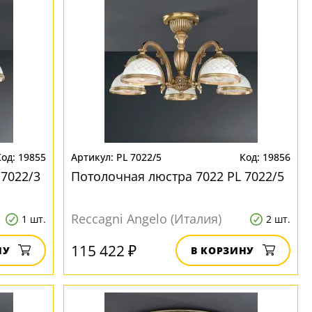
19855
PL 7022/5
19856
 7022/3
Потолочная люстра 7022 PL 7022/5
Reccagni Angelo (Италия)
1 шт.
2 шт.
115 422 ₽
НУ
В КОРЗИНУ