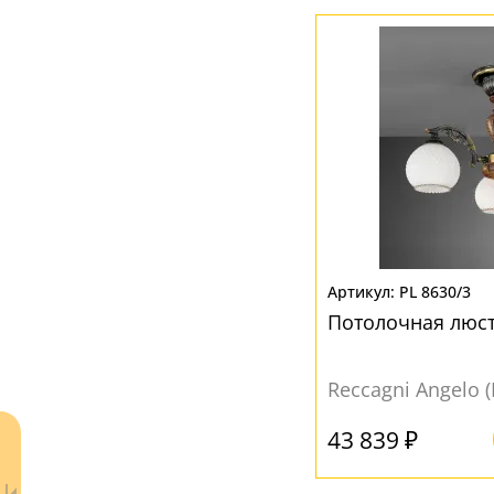
ЦВЕТ ПЛАФОНОВ
Бежевый
(11)
Белый
(75)
Желтый
(32)
Коричневый
(19)
Прозрачный
(3)
PL 8630/3
Потолочная люст
Reccagni Angelo 
43 839 ₽