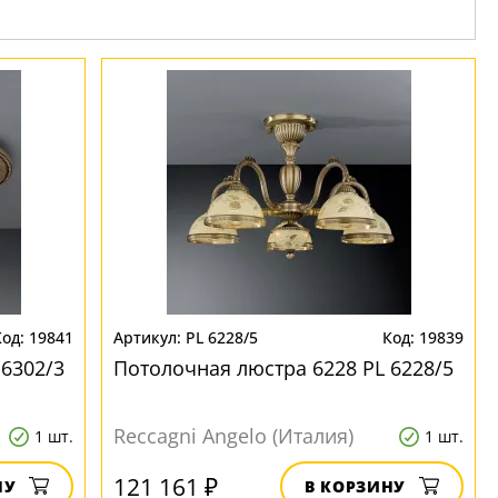
19841
PL 6228/5
19839
 6302/3
Потолочная люстра 6228 PL 6228/5
Reccagni Angelo (Италия)
1 шт.
1 шт.
121 161 ₽
НУ
В КОРЗИНУ