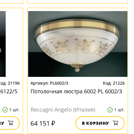
21196
PL6002/3
21226
 6122/5
Потолочная люстра 6002 PL 6002/3
Reccagni Angelo (Италия)
1 шт.
1 шт.
64 151 ₽
НУ
В КОРЗИНУ