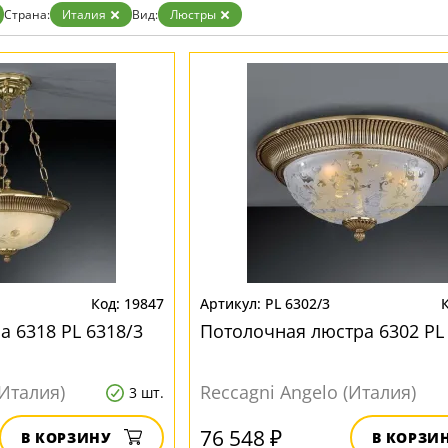
Страна:
Италия
Вид:
Люстры
19847
PL 6302/3
а 6318 PL 6318/3
Потолочная люстра 6302 PL
(Италия)
Reccagni Angelo (Италия)
3 шт.
76 548 ₽
В КОРЗИНУ
В КОРЗИ