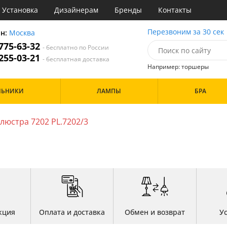
Установка
Дизайнерам
Бренды
Контакты
ы
Перезвоним за 30 сек
он:
Москва
 775-63-32
- бесплатно по России
атегории
 255-03-21
- бесплатная доставка
Например: торшеры
Назначение
Цвет
Особенности
ЛЬНИКИ
ЛАМПЫ
БРА
тиная
Белые
а
Бронза
Бренд
инет
Золото
люстра 7202 PL.7202/3
е
Прозрачные
идор и прихожая
ня
Дизайн/Форма
хожая
льня
Шары
кция
Оплата и доставка
Обмен и возврат
У