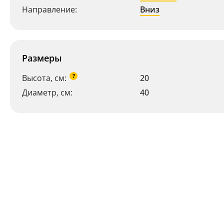
Направление:
Вниз
Размеры
?
Высота, см:
20
Диаметр, см:
40
Ваш регион:
Москва
+7 (800) 775-63-32
- бесплатно по России
+7 (495) 255-03-21
- бесплатная доставка