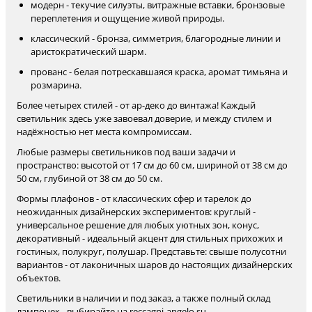
модерн - текучие силуэты, витражные вставки, бронзовые
переплетения и ощущение живой природы.
классический - бронза, симметрия, благородные линии и
аристократический шарм.
прованс - белая потрескавшаяся краска, аромат тимьяна и
розмарина.
Более четырех стилей - от ар-деко до винтажа! Каждый
светильник здесь уже завоевал доверие, и между стилем и
надёжностью нет места компромиссам.
Любые размеры светильников под ваши задачи и
пространство: высотой от 17 см до 60 см, шириной от 38 см до
50 см, глубиной от 38 см до 50 см.
Формы плафонов - от классических сфер и тарелок до
неожиданных дизайнерских экспериментов: круглый -
универсальное решение для любых уютных зон, конус,
декоративный - идеальный акцент для стильных прихожих и
гостиных, полукруг, полушар. Представьте: свыше полусотни
вариантов - от лаконичных шаров до настоящих дизайнерских
объектов.
Светильники в наличии и под заказ, а также полный склад
лампочек - выбирайте на reccagni-angelo.su