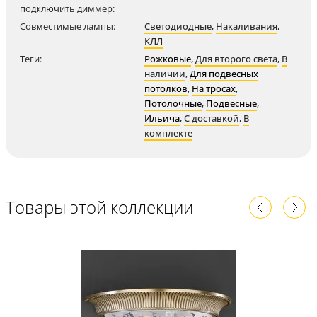
подключить диммер:
Совместимые лампы:
Светодиодные
,
Накаливания
,
КЛЛ
Теги:
Рожковые
,
Для второго света
,
В
наличии
,
Для подвесных
потолков
,
На тросах
,
Потолочные
,
Подвесные
,
Ильича
,
С доставкой
,
В
комплекте
Товары этой коллекции