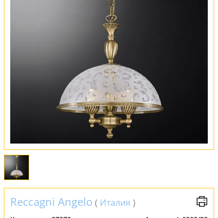
Оплата и доставка
Обмен и возврат
Установка
FAQ
Отзывы
Reccagni Angelo
(
Италия
)