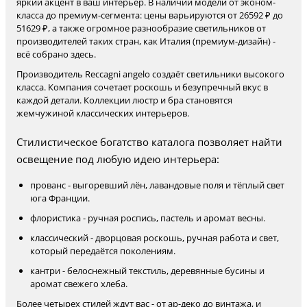
яркий акцент в ваш интерьер. В наличии модели от эконом-
класса до премиум-сегмента: цены варьируются от 26592 ₽ до
51629 ₽, а также огромное разнообразие светильников от
производителей таких стран, как Италия (премиум-дизайн) -
всё собрано здесь.
Производитель Reccagni angelo создаёт светильники высокого
класса. Компания сочетает роскошь и безупречный вкус в
каждой детали. Коллекции люстр и бра становятся
жемчужиной классических интерьеров.
Стилистическое богатство каталога позволяет найти
освещение под любую идею интерьера:
прованс - выгоревший лён, лавандовые поля и тёплый свет
юга Франции.
флористика - ручная роспись, пастель и аромат весны.
классический - дворцовая роскошь, ручная работа и свет,
который передаётся поколениям.
кантри - белоснежный текстиль, деревянные бусины и
аромат свежего хлеба.
Более четырех стилей ждут вас - от ар-деко до винтажа, и