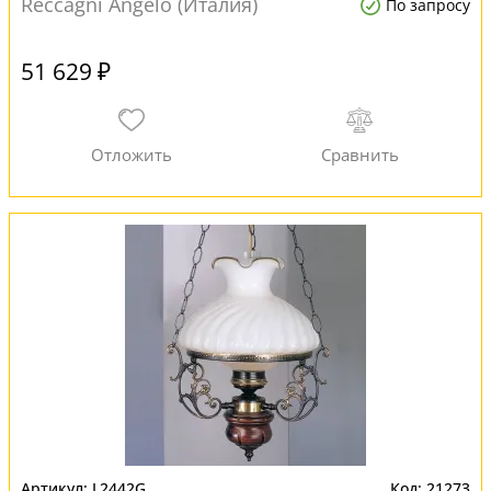
Reccagni Angelo (Италия)
По запросу
51 629 ₽
L2442G
21273