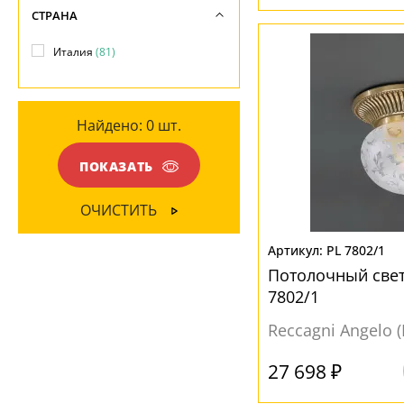
МАТЕРИАЛ
СТРАНА
ПОВЕРХНОСТЬ
Металл
(81)
Италия
(81)
Глянцевый
(62)
ПОВЕРХНОСТЬ
Матовый
(25)
Прозрачный
(1)
Найдено:
0
шт.
Глянцевый
(68)
Матовый
(9)
ПОКАЗАТЬ
НАПРАВЛЕНИЕ
Рельефный
(7)
В стороны
(1)
ОЧИСТИТЬ
Вниз
(81)
PL 7802/1
Потолочный свет
МАТЕРИАЛ
7802/1
Без плафона
(21)
Reccagni Angelo 
Металл
(14)
27 698 ₽
Стекло
(60)