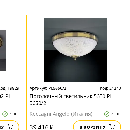
19829
PL5650/2
21243
2 PL
Потолочный светильник 5650 PL
5650/2
Reccagni Angelo (Италия)
2 шт.
2 шт.
39 416 ₽
НУ
В КОРЗИНУ