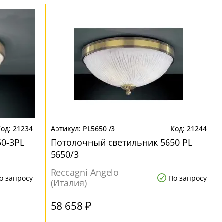
21234
PL5650 /3
21244
0-3PL
Потолочный светильник 5650 PL
5650/3
Reccagni Angelo
о запросу
По запросу
(Италия)
58 658 ₽