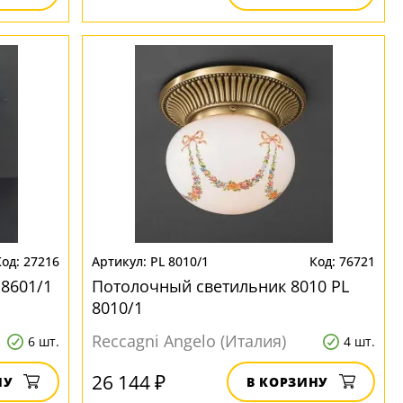
27216
PL 8010/1
76721
 8601/1
Потолочный светильник 8010 PL
8010/1
Reccagni Angelo (Италия)
6 шт.
4 шт.
26 144 ₽
НУ
В КОРЗИНУ