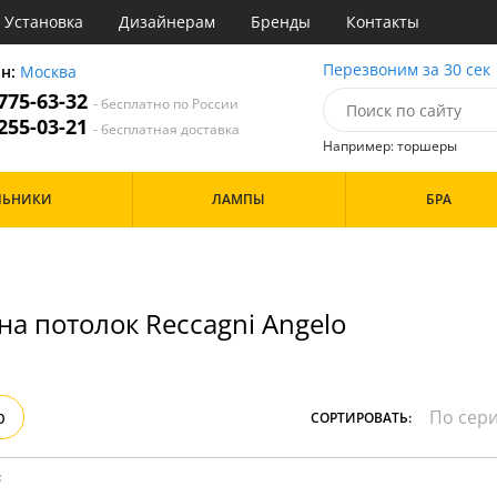
Установка
Дизайнерам
Бренды
Контакты
ы
Перезвоним за 30 сек
он:
Москва
 775-63-32
- бесплатно по России
атегории
 255-03-21
- бесплатная доставка
Например: торшеры
Назначение
Цвет
Особенности
ЛЬНИКИ
ЛАМПЫ
БРА
тиная
Белые
а
Бронза
Бренд
инет
Золото
е
Прозрачные
идор и прихожая
на потолок Reccagni Angelo
ня
Дизайн/Форма
хожая
льня
Шары
р
СОРТИРОВАТЬ:
: