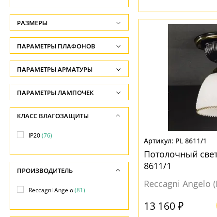
РАЗМЕРЫ
Высота, см
ПАРАМЕТРЫ ПЛАФОНОВ
-
ФОРМА ПЛАФОНА
ПАРАМЕТРЫ АРМАТУРЫ
Ширина, см
-
Круг
(1)
ЦВЕТ АРМАТУРЫ
ПАРАМЕТРЫ ЛАМПОЧЕК
Диаметр, см
Круглый
(44)
Количество ламп
Белый
(1)
КЛАСС ВЛАГОЗАЩИТЫ
-
Полукруг
(4)
-
Бронза
(48)
Длина, см
IP20
(76)
Сфера
(1)
Общая мощность ламп
PL 8611/1
Желтый
(50)
-
Шар
(1)
Потолочный свет
-
Золото
(35)
8611/1
другая
(5)
ПРОИЗВОДИТЕЛЬ
Напряжение
Золотой
(28)
Reccagni Angelo 
квадратная
(4)
-
Reccagni Angelo
(81)
Коричневый
(2)
круглая
(21)
13 160 ₽