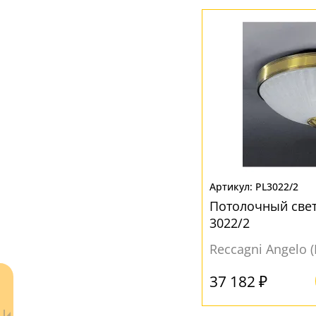
Хрусталь
(1)
ЦВЕТ ПЛАФОНОВ
Бежевый
(17)
Белый
(45)
Бронза
(6)
Желтый
(1)
Золотой
(13)
PL3022/2
Коричневый
(2)
Потолочный свет
Прозрачный
(10)
3022/2
Reccagni Angelo 
37 182 ₽