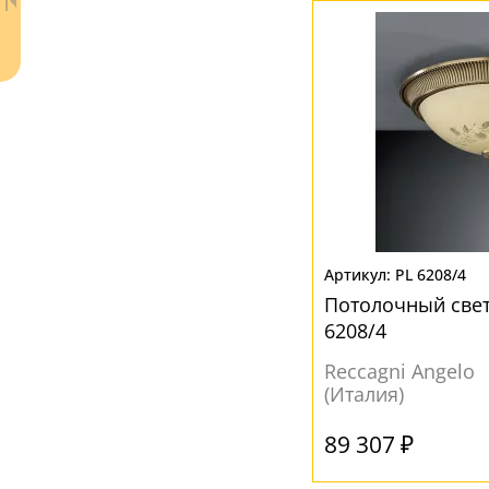
Ваш регион:
Москва
+7 (800) 775-63-32
- бесплатно по России
PL 6208/4
+7 (495) 255-03-21
- бесплатная доставка
Потолочный свет
6208/4
Reccagni Angelo
(Италия)
89 307 ₽