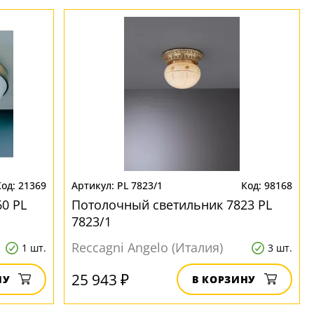
21369
PL 7823/1
98168
0 PL
Потолочный светильник 7823 PL
7823/1
Reccagni Angelo (Италия)
1 шт.
3 шт.
25 943 ₽
НУ
В КОРЗИНУ