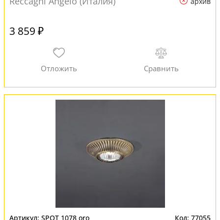
Reccagni Angelo (Италия)
архив
3 859 ₽
SPOT 1078 oro
77055