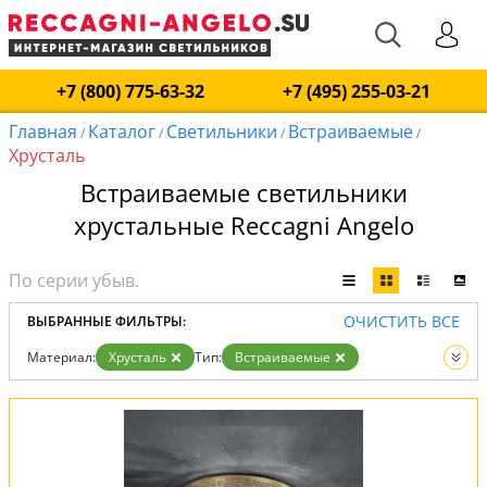
+7 (800) 775-63-32
+7 (495) 255-03-21
Главная
Каталог
Светильники
Встраиваемые
/
/
/
/
Хрусталь
Встраиваемые светильники
хрустальные Reccagni Angelo
ОЧИСТИТЬ ВСЕ
ВЫБРАННЫЕ ФИЛЬТРЫ:
Материал:
Хрусталь
Тип:
Встраиваемые
Вид:
Светильники