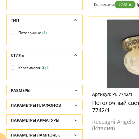
Бренды
Коллекция:
7742
П
Контакты
ТИП
Потолочные
(1)
СТИЛЬ
Классический
(1)
РАЗМЕРЫ
PL 7742/1
Высота, см
Потолочный свет
ПАРАМЕТРЫ ПЛАФОНОВ
-
7742/1
ФОРМА ПЛАФОНА
ПАРАМЕТРЫ АРМАТУРЫ
Диаметр, см
Reccagni Angelo
(Италия)
-
Круглый
(1)
ЦВЕТ АРМАТУРЫ
ПАРАМЕТРЫ ЛАМПОЧЕК