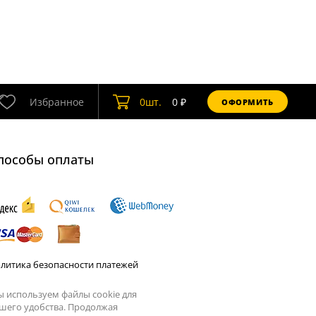
Избранное
0
шт.
0
₽
ОФОРМИТЬ
пособы оплаты
литика безопасности платежей
 используем файлы cookie для
шего удобства. Продолжая