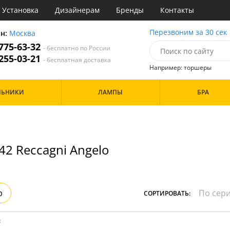
Установка
Дизайнерам
Бренды
Контакты
ы
Перезвоним за 30 сек
он:
Москва
 775-63-32
- бесплатно по России
атегории
 255-03-21
- бесплатная доставка
Например: торшеры
Назначение
Цвет
Особенности
ЛЬНИКИ
ЛАМПЫ
БРА
тиная
Белые
а
Бронза
Бренд
инет
Золото
е
Прозрачные
идор и прихожая
42 Reccagni Angelo
ня
Дизайн/Форма
хожая
льня
Шары
р
СОРТИРОВАТЬ:
: