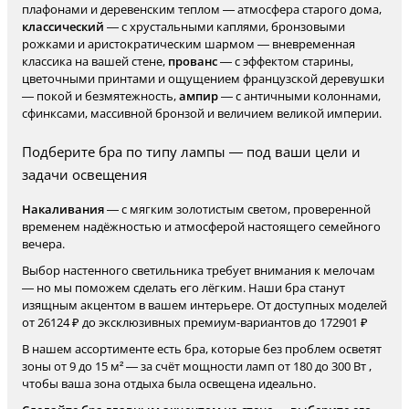
плафонами и деревенским теплом — атмосфера старого дома,
классический
— с хрустальными каплями, бронзовыми
рожками и аристократическим шармом — вневременная
классика на вашей стене,
прованс
— с эффектом старины,
цветочными принтами и ощущением французской деревушки
— покой и безмятежность,
ампир
— с античными колоннами,
сфинксами, массивной бронзой и величием великой империи.
Подберите бра по типу лампы — под ваши цели и
задачи освещения
Накаливания
— с мягким золотистым светом, проверенной
временем надёжностью и атмосферой настоящего семейного
вечера.
Выбор настенного светильника требует внимания к мелочам
— но мы поможем сделать его лёгким. Наши бра станут
изящным акцентом в вашем интерьере. От доступных моделей
от 26124 ₽ до эксклюзивных премиум-вариантов до 172901 ₽
В нашем ассортименте есть бра, которые без проблем осветят
зоны от 9 до 15 м² — за счёт мощности ламп от 180 до 300 Вт ,
чтобы ваша зона отдыха была освещена идеально.