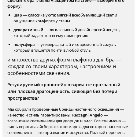
Сделайте бра главным акцентом на стене — выберите его
форму:
шар
— классика уюта: мягкий всеобъемлющий свет и
ощущение комфорта у стены
декоративный
— эксклюзивный дизайнерский акцент,
который задаёт тон всему помещению
полусфера
— универсальный и современный силуэт,
который впишется почти в любой стиль
и множество других форм плафонов для бра —
каждая со своим характером, настроением и
особенностями свечения.
Регулируемый кронштейн в варианте прозрачный
или плоская драгоценность, сияющая без потери
пространства?
Мы собрали проверенные бренды настенного освещения —
качество и стиль гарантированы:
Reccagni Angelo
—
элегантные светильники для дворцов и вилл. Все эти имена —
лишь вершина айсберга: сотни марок, для которых настенные
светильники — это призвание и искусство. Полный перечень