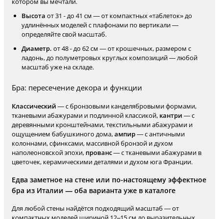
котором вы мечтали.
Высота
от 31 - до 41 см — от компактных «таблеток» до
удлинённых моделей с плафонами по вертикали —
определяйте свой масштаб.
Диаметр.
от 48 - до 62 см — от крошечных, размером с
ладонь, до полуметровых круглых композиций — любой
масштаб уже на складе.
Бра: пересечение декора и функции
Классический
— с бронзовыми канделябровыми формами,
тканевыми абажурами и подлинной классикой,
кантри
— с
деревянными кронштейнами, текстильными абажурами и
ощущением бабушкиного дома,
ампир
— с античными
колоннами, сфинксами, массивной бронзой и духом
наполеоновской эпохи,
прованс
— с тканевыми абажурами в
цветочек, керамическими деталями и духом юга Франции.
Едва заметное на стене или по-настоящему эффектное
бра из Италии — оба варианта уже в каталоге
Для любой стены найдётся подходящий масштаб — от
компактных моделей шириной 12–15 см до выразительных