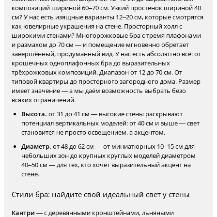
композиций шириной 60–70 см. Узкий простенок шириной 40
см? У нас есть изящные варианты 12–20 см, которые смотрятся
как ювелирные украшения на стене. Просторный холл с
широкими стенами? Многорожковые бра с тремя плафонами
и размахом до 70 см — и помещение мгновенно обретает
завершённый, продуманный вид. У нас есть абсолютно всё: от
крошечных одноплафонных бра до выразительных
трёхрожковых композиций. Диапазон от 12 до 70 см. От
типовой квартиры до просторного загородного дома. Размер
имеет значение — а мы даём возможность выбрать безо
всяких ограничений.
Высота.
от 31 до 41 см — высокие стены раскрывают
потенциал вертикальных моделей: от 40 см и выше — свет
становится не просто освещением, а акцентом.
Диаметр.
от 48 до 62 см — от миниатюрных 10–15 см для
небольших зон до крупных круглых моделей диаметром
40–50 см — для тех, кто хочет выразительный акцент на
стене.
Стили бра: найдите свой идеальный свет у стены
Кантри
— с деревянными кронштейнами, льняными