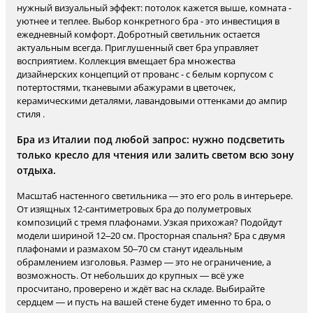
нужный визуальный эффект: потолок кажется выше, комната -
уютнее и теплее. Выбор конкретного бра - это инвестиция в
ежедневный комфорт. Добротный светильник остается
актуальным всегда. Приглушенный свет бра управляет
восприятием. Коллекция вмещает бра множества
дизайнерских концепций от прованс - с белым корпусом с
потертостями, тканевыми абажурами в цветочек,
керамическими деталями, лавандовыми оттенками до ампир
стиля .
Бра из Италии под любой запрос: нужно подсветить
только кресло для чтения или залить светом всю зону
отдыха.
Масштаб настенного светильника — это его роль в интерьере.
От изящных 12-сантиметровых бра до полуметровых
композиций с тремя плафонами. Узкая прихожая? Подойдут
модели шириной 12–20 см. Просторная спальня? Бра с двумя
плафонами и размахом 50–70 см станут идеальным
обрамлением изголовья. Размер — это не ограничение, а
возможность. От небольших до крупных — всё уже
просчитано, проверено и ждёт вас на складе. Выбирайте
сердцем — и пусть на вашей стене будет именно то бра, о