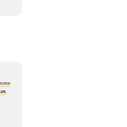
олок
ная
,