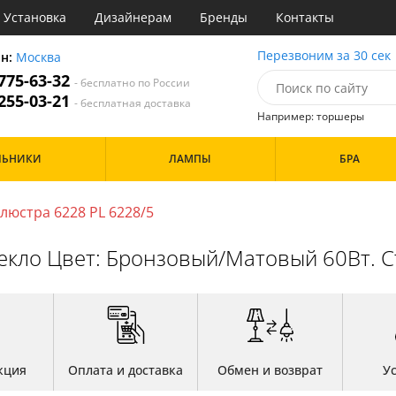
Установка
Дизайнерам
Бренды
Контакты
ы
Перезвоним за 30 сек
он:
Москва
 775-63-32
- бесплатно по России
атегории
 255-03-21
- бесплатная доставка
Например: торшеры
Назначение
Цвет
Особенности
ЛЬНИКИ
ЛАМПЫ
БРА
тиная
Белые
а
Бронза
Бренд
инет
Золото
люстра 6228 PL 6228/5
е
Прозрачные
идор и прихожая
текло Цвет: Бронзовый/Матовый 60Вт. С
ня
Дизайн/Форма
хожая
льня
Шары
кция
Оплата и доставка
Обмен и возврат
У