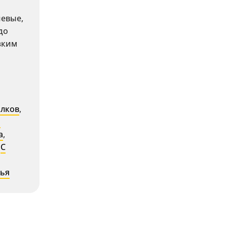
евые,
до
зким
олков
,
а
а
,
,
С
тья