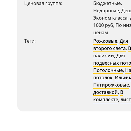
Ценовая группа:
Бюджетные,
Недорогие, Деш
Эконом класса, 
1000 руб, По ни
ценам
Теги:
Рожковые
,
Для
второго света
,
В
наличии
,
Для
подвесных пот
Потолочные
,
Н
потолок
,
Ильич
Пятирожковые
доставкой
,
В
комплекте
,
лис