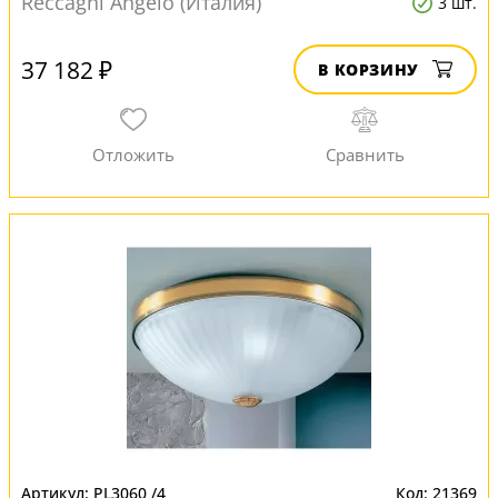
Reccagni Angelo (Италия)
3 шт.
37 182 ₽
В КОРЗИНУ
PL3060 /4
21369