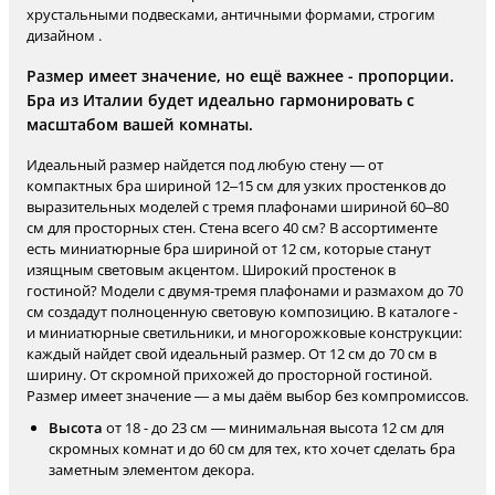
хрустальными подвесками, античными формами, строгим
дизайном .
Размер имеет значение, но ещё важнее - пропорции.
Бра из Италии будет идеально гармонировать с
масштабом вашей комнаты.
Идеальный размер найдется под любую стену — от
компактных бра шириной 12–15 см для узких простенков до
выразительных моделей с тремя плафонами шириной 60–80
см для просторных стен. Стена всего 40 см? В ассортименте
есть миниатюрные бра шириной от 12 см, которые станут
изящным световым акцентом. Широкий простенок в
гостиной? Модели с двумя-тремя плафонами и размахом до 70
см создадут полноценную световую композицию. В каталоге -
и миниатюрные светильники, и многорожковые конструкции:
каждый найдет свой идеальный размер. От 12 см до 70 см в
ширину. От скромной прихожей до просторной гостиной.
Размер имеет значение — а мы даём выбор без компромиссов.
Высота
от 18 - до 23 см — минимальная высота 12 см для
скромных комнат и до 60 см для тех, кто хочет сделать бра
заметным элементом декора.