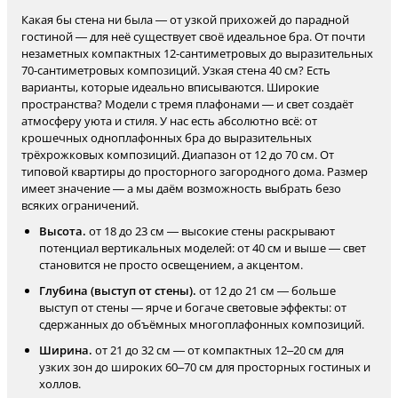
Какая бы стена ни была — от узкой прихожей до парадной
гостиной — для неё существует своё идеальное бра. От почти
незаметных компактных 12-сантиметровых до выразительных
70-сантиметровых композиций. Узкая стена 40 см? Есть
варианты, которые идеально вписываются. Широкие
пространства? Модели с тремя плафонами — и свет создаёт
атмосферу уюта и стиля. У нас есть абсолютно всё: от
крошечных одноплафонных бра до выразительных
трёхрожковых композиций. Диапазон от 12 до 70 см. От
типовой квартиры до просторного загородного дома. Размер
имеет значение — а мы даём возможность выбрать безо
всяких ограничений.
Высота.
от 18 до 23 см — высокие стены раскрывают
потенциал вертикальных моделей: от 40 см и выше — свет
становится не просто освещением, а акцентом.
Глубина (выступ от стены).
от 12 до 21 см — больше
выступ от стены — ярче и богаче световые эффекты: от
сдержанных до объёмных многоплафонных композиций.
Ширина.
от 21 до 32 см — от компактных 12–20 см для
узких зон до широких 60–70 см для просторных гостиных и
холлов.