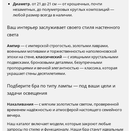
Диаметр.
от 21 до 21 см — от крошечных, почти
незаметных, до полуметровых круглых композиций —
любой размер всегда в наличии.
Ваш интерьер заслуживает своего стиля настенного
света
Ампир
— с имперской строгостью, золотыми лаврами,
военными мотивами и торжественностью наполеоновской
эпохи на стене,
классический
— с изящными хрустальными
подвесками, бронзовыми деталями, безупречными
пропорциями и вечной элегантностью — классика, которая
украшает стены десятилетиями.
Подберите бра по типу лампы — под ваши цели и
задачи освещения
Накаливания
— с мягким золотистым светом, проверенной
временем надёжностью и атмосферой настоящего семейного
вечера.
Наш каталог включает модели, которые закроют любые
запросы по стилю и функционалу. Наши бра станут идеальным