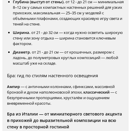
Глубина (выступ от стены).
от 12 - до 21 см — минимальная
8–12 см у самых компактных настенных решений для узких
прихожих, максимальная — 25–35 см у моделей с
объёмными плафонами, создающих красивую игру света и
теней на стене.
Ширина.
от 21 - до 32 см — когда нужно осветить широкую
стену или зону отдыха — ширина становится ключевым
фактором.
Диаметр.
от 21 - до 21 см — от крошечных, размером с
ладонь, до полуметровых круглых композиций — любой
масштаб уже на складе.
Бра: гид по стилям настенного освещения
Ампир
— с античными колоннами, сфинксами, массивной
бронзой и духом наполеоновской эпохи,
классический
— с
безупречными пропорциями, хрусталём и ощущением
вневременной красоты.
Бра из Италии — от миниатюрного светового акцента
в прихожей до выразительной композиции на всю
стену в просторной гостиной