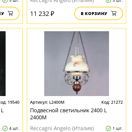
Reccagni Angelo (Италия)
5 шт.
3 шт.
11 232 ₽
НУ
В КОРЗИНУ
19540
L2400M
21272
 L
Подвесной светильник 2400 L
2400M
Reccagni Angelo (Италия)
4 шт.
1 шт.