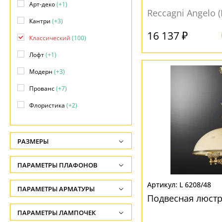
Арт-деко
(+1)
Reccagni Angelo 
Кантри
(+3)
16 137 ₽
Классический
(100)
Лофт
(+1)
Модерн
(+3)
Прованс
(+7)
Флористика
(+2)
РАЗМЕРЫ
Высота, см
ПАРАМЕТРЫ ПЛАФОНОВ
-
L 6208/48
ФОРМА ПЛАФОНА
ПАРАМЕТРЫ АРМАТУРЫ
Ширина, см
Подвесная люстр
-
Декоративный
(41)
ЦВЕТ АРМАТУРЫ
ПАРАМЕТРЫ ЛАМПОЧЕК