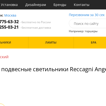
Установка
Дизайнерам
Бренды
Контакты
ы
Перезвоним за 30 сек
он:
Москва
 775-63-32
- бесплатно по России
атегории
 255-03-21
- бесплатная доставка
Например: торшеры
Назначение
Цвет
Особенности
ЛЬНИКИ
ЛАМПЫ
БРА
тиная
Белые
а
Бронза
Бренд
инет
Золото
ский
е
Прозрачные
идор и прихожая
 подвесные светильники Reccagni Ang
ня
Дизайн/Форма
хожая
льня
Шары