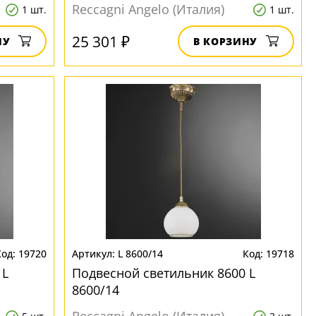
Reccagni Angelo (Италия)
1 шт.
1 шт.
25 301 ₽
НУ
В КОРЗИНУ
19720
L 8600/14
19718
 L
Подвесной светильник 8600 L
8600/14