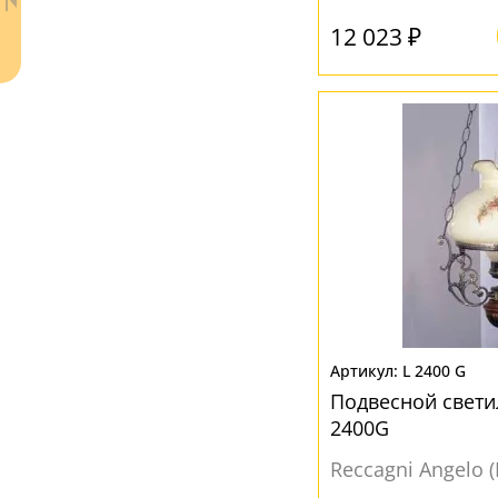
12 023 ₽
Прозрачный
(5)
Разноцветный
(5)
Розовый
(2)
Серый
(1)
Ваш регион:
Москва
+7 (800) 775-63-32
- бесплатно по России
+7 (495) 255-03-21
- бесплатная доставка
L 2400 G
Подвесной свети
2400G
Reccagni Angelo 