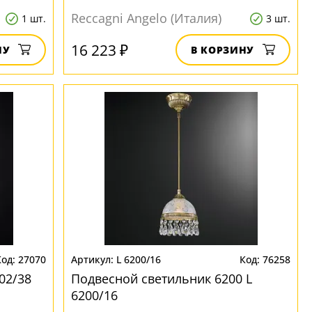
Reccagni Angelo (Италия)
1 шт.
3 шт.
16 223 ₽
НУ
В КОРЗИНУ
27070
L 6200/16
76258
02/38
Подвесной светильник 6200 L
6200/16