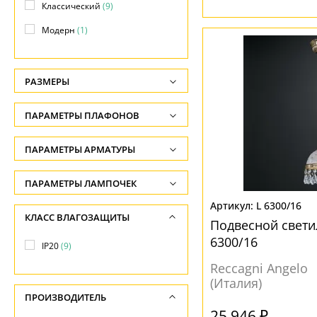
Классический
(9)
Модерн
(1)
РАЗМЕРЫ
Высота, см
ПАРАМЕТРЫ ПЛАФОНОВ
-
ФОРМА ПЛАФОНА
ПАРАМЕТРЫ АРМАТУРЫ
Диаметр, см
-
Декоративный
(8)
ЦВЕТ АРМАТУРЫ
ПАРАМЕТРЫ ЛАМПОЧЕК
круглая
(1)
Количество ламп
L 6300/16
Бронза
(5)
КЛАСС ВЛАГОЗАЩИТЫ
Подвесной свети
-
Золото
(4)
ПОВЕРХНОСТЬ
6300/16
IP20
(9)
Общая мощность ламп
Золотой
(2)
Глянцевый
(5)
Reccagni Angelo
-
(Италия)
МАТЕРИАЛ
ПРОИЗВОДИТЕЛЬ
Напряжение
НАПРАВЛЕНИЕ
25 946 ₽