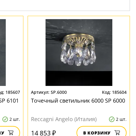
185607
SP.6000
185604
SP 6101
Точечный светильник 6000 SP 6000
Reccagni Angelo (Италия)
2 шт.
2 шт.
14 853 ₽
НУ
В КОРЗИНУ