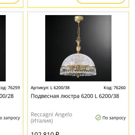
76259
L 6200/38
76260
00/28
Подвесная люстра 6200 L 6200/38
Reccagni Angelo
о запросу
По запросу
(Италия)
102 810 ₽