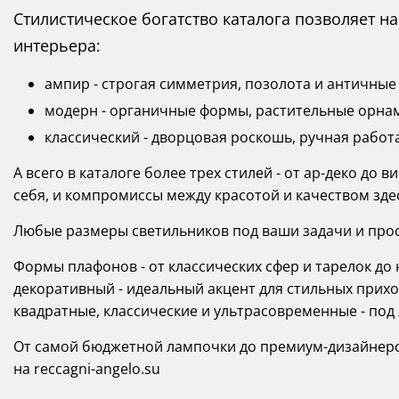
Стилистическое богатство каталога позволяет 
интерьера:
ампир - строгая симметрия, позолота и античные
модерн - органичные формы, растительные орнам
классический - дворцовая роскошь, ручная работ
А всего в каталоге более трех стилей - от ар-деко до
себя, и компромиссы между красотой и качеством зд
Любые размеры светильников под ваши задачи и прост
Формы плафонов - от классических сфер и тарелок д
декоративный - идеальный акцент для стильных прихож
квадратные, классические и ультрасовременные - под
От самой бюджетной лампочки до премиум-дизайнерск
на reccagni-angelo.su