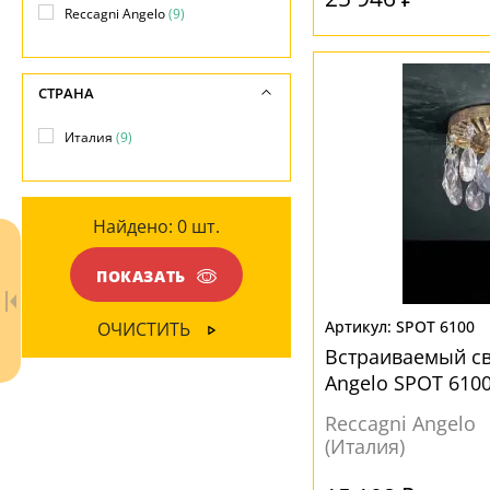
-
Металл
(9)
Reccagni Angelo
(9)
Вниз
(9)
ПОВЕРХНОСТЬ
МАТЕРИАЛ
СТРАНА
Глянцевый
(5)
Без плафона
(1)
Италия
(9)
Матовый
(1)
Металл
(5)
Стекло
(4)
Найдено:
0
шт.
Хрусталь
(4)
ПОКАЗАТЬ
ЦВЕТ ПЛАФОНОВ
SPOT 6100
ОЧИСТИТЬ
Белый
(4)
Встраиваемый св
Angelo SPOT 610
Желтый
(1)
Золотой
(1)
Reccagni Angelo
(Италия)
Коричневый
(3)