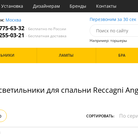
Установка
Дизайнерам
Бренды
Контакты
ы
Перезвоним за 30 сек
он:
Москва
 775-63-32
- бесплатно по России
атегории
 255-03-21
- бесплатная доставка
Например: торшеры
Назначение
Цвет
Особенности
ЛЬНИКИ
ЛАМПЫ
БРА
тиная
Белые
а
Бронза
Бренд
инет
Золото
е
Прозрачные
идор и прихожая
светильники для спальни Reccagni Ang
ня
Дизайн/Форма
хожая
льня
Шары
р
СОРТИРОВАТЬ:
: