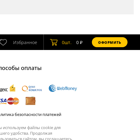
Избранное
0
шт.
0
₽
ОФОРМИТЬ
пособы оплаты
литика безопасности платежей
 используем файлы cookie для
шего удобства. Продолжая
льзоваться сайтом, вы соглашаетесь