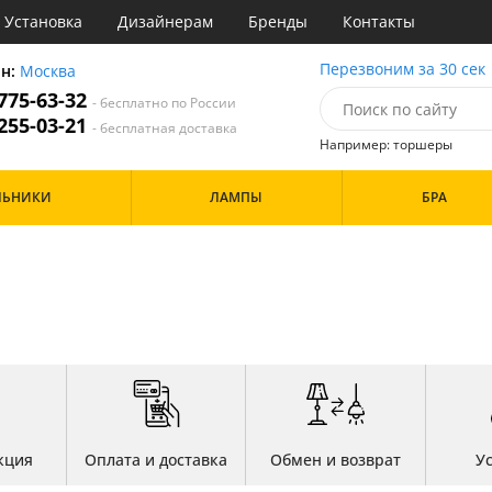
Установка
Дизайнерам
Бренды
Контакты
ы
Перезвоним за 30 сек
он:
Москва
 775-63-32
- бесплатно по России
атегории
 255-03-21
- бесплатная доставка
Например: торшеры
Назначение
Цвет
Особенности
ЛЬНИКИ
ЛАМПЫ
БРА
тиная
Белые
а
Бронза
Бренд
инет
Золото
е
Прозрачные
идор и прихожая
ня
Дизайн/Форма
хожая
льня
Шары
кция
Оплата и доставка
Обмен и возврат
У