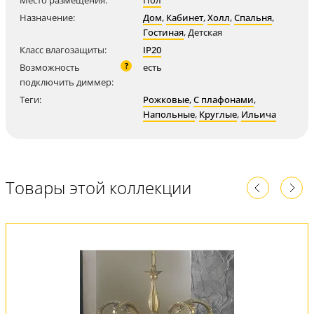
Место размещения:
Пол
Назначение:
Дом
,
Кабинет
,
Холл
,
Спальня
,
Гостиная
,
Детская
Класс влагозащиты:
IP20
?
Возможность
есть
подключить диммер:
Теги:
Рожковые
,
С плафонами
,
Напольные
,
Круглые
,
Ильича
Товары этой коллекции