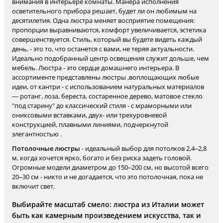
внимания в интерьере комнаты. Манера исполнения
осветительного прибора решает, будет ли он любимым на
десятилетия. Одна люстра меняет восприятие помещения:
пропорции выравниваются, комфорт увеличивается, эстетика
совершенствуется. Стиль, который вы будете видеть каждый
день, - это то, что останется с вами, не теряя актуальности.
Идеально подобранный центр освещения служит дольше, чем
мебель. Люстра - это сердце домашнего интерьера. В
ассортименте представлены люстры ,воплощающих любые
идеи, от кантри - с использованием натуральных материалов
— ротанг, лоза, береста, состаренное дерево, матовое стекло
"под старину" до классический стиля - с мраморными или
ониксовыми вставками, двух- или трехуровневой
конструкцией, плавными линиями, подчеркнутой
элегантностью .
Потолочные люстры
- идеальный выбор для потолков 2,4–2,8
м, когда хочется ярко, богато и без риска задеть головой.
Огромные модели диаметром до 150–200 см, но высотой всего
20–30 см - никто и не догадается, что это потолочная, пока не
включит свет.
Выбирайте масштаб смело: люстра из Италии может
быть как камерным произведением искусства, так и