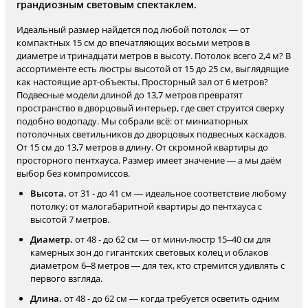
грандиозным световым спектаклем.
Идеальный размер найдется под любой потолок — от
компактных 15 см до впечатляющих восьми метров в
диаметре и тринадцати метров в высоту. Потолок всего 2,4 м? В
ассортименте есть люстры высотой от 15 до 25 см, выглядящие
как настоящие арт-объекты. Просторный зал от 6 метров?
Подвесные модели длиной до 13,7 метров превратят
пространство в дворцовый интерьер, где свет струится сверху
подобно водопаду. Мы собрали всё: от миниатюрных
потолочных светильников до дворцовых подвесных каскадов.
От 15 см до 13,7 метров в длину. От скромной квартиры до
просторного пентхауса. Размер имеет значение — а мы даём
выбор без компромиссов.
Высота.
от 31 - до 41 см — идеальное соответствие любому
потолку: от малогабаритной квартиры до пентхауса с
высотой 7 метров.
Диаметр.
от 48 - до 62 см — от мини-люстр 15–40 см для
камерных зон до гигантских световых колец и облаков
диаметром 6–8 метров — для тех, кто стремится удивлять с
первого взгляда.
Длина.
от 48 - до 62 см — когда требуется осветить одним