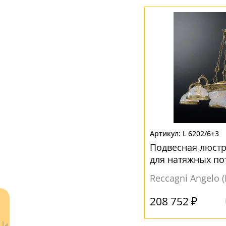
Металл
(32)
Стекло
(102)
Текстиль
(2)
Ткань
(11)
ЦВЕТ ПЛАФОНОВ
Бежевый
(11)
Без плафона
(1)
L 6202/6+3
Белый
(108)
Подвесная люстр
Желтый
(18)
для натяжных по
Коричневый
(28)
Reccagni Angelo 
Кремовый
(1)
208 752 ₽
Прозрачный
(5)