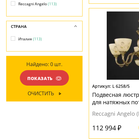
Шар
(17)
-
Reccagni Angelo
(113)
Золотой
(10)
Коричневый
(10)
ПОВЕРХНОСТЬ
СТРАНА
Черный
(1)
Без плафона
(2)
Италия
(113)
Глянцевый
(106)
МАТЕРИАЛ
Матовый
(5)
Дерево
(18)
Найдено:
0
шт.
Металл
(113)
НАПРАВЛЕНИЕ
Стекло
(1)
ПОКАЗАТЬ
Без плафона
(1)
L 6258/5
Вверх
(38)
ОЧИСТИТЬ
ПОВЕРХНОСТЬ
Подвесная люстра
для натяжных по
Вниз
(76)
Глянцевый
(113)
Reccagni Angelo 
МАТЕРИАЛ
112 994 ₽
Без плафона
(1)