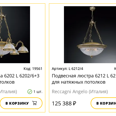
19561
L 6212/4
а 6202 L 6202/6+3
Подвесная люстра 6212 L 62
толков
для натяжных потолков
(Италия)
Reccagni Angelo (Италия)
1 шт.
125 388 ₽
В КОРЗИНУ
В КОРЗИ