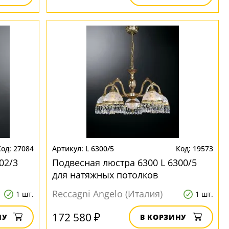
27084
L 6300/5
19573
02/3
Подвесная люстра 6300 L 6300/5
для натяжных потолков
Reccagni Angelo (Италия)
1 шт.
1 шт.
172 580 ₽
НУ
В КОРЗИНУ