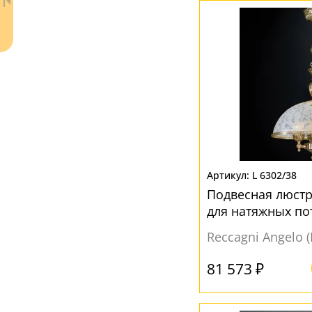
Ваш регион:
Москва
+7 (800) 775-63-32
- бесплатно по России
L 6302/38
+7 (495) 255-03-21
- бесплатная доставка
Подвесная люстр
для натяжных по
Reccagni Angelo 
81 573 ₽