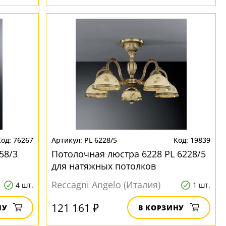
76267
PL 6228/5
19839
58/3
Потолочная люстра 6228 PL 6228/5
для натяжных потолков
Reccagni Angelo (Италия)
4 шт.
1 шт.
121 161 ₽
НУ
В КОРЗИНУ