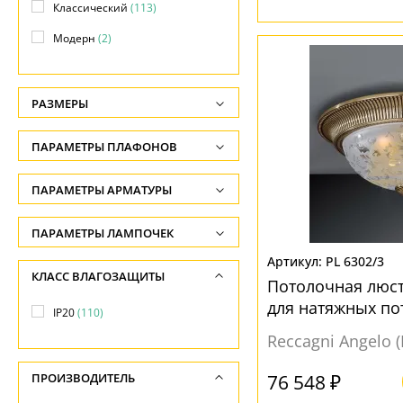
Классический
(113)
Модерн
(2)
РАЗМЕРЫ
Высота, см
ПАРАМЕТРЫ ПЛАФОНОВ
-
ФОРМА ПЛАФОНА
ПАРАМЕТРЫ АРМАТУРЫ
Диаметр, см
-
Без плафона
(1)
ЦВЕТ АРМАТУРЫ
ПАРАМЕТРЫ ЛАМПОЧЕК
Длина, см
Декоративный
(61)
Количество ламп
PL 6302/3
Бежевый
(3)
КЛАСС ВЛАГОЗАЩИТЫ
-
Конус
(9)
Потолочная люст
-
Белый
(8)
для натяжных по
IP20
(110)
Полушар
(23)
Общая мощность ламп
Бронза
(102)
Reccagni Angelo 
Флористика
(1)
-
Желтый
(56)
Цветок
(1)
76 548 ₽
ПРОИЗВОДИТЕЛЬ
Напряжение
Золото
(16)