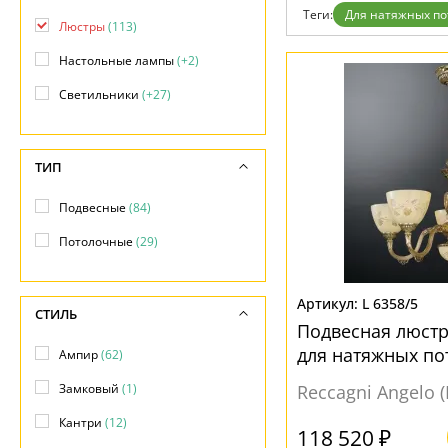
Бренды
Теги:
Для натяжных по
Люстры
(113)
Контакты
Настольные лампы
(+2)
Светильники
(+27)
ТИП
Подвесные
(84)
Потолочные
(29)
L 6358/5
СТИЛЬ
Подвесная люстра
для натяжных по
Ампир
(62)
Замковый
(1)
Reccagni Angelo 
Кантри
(12)
118 520 ₽