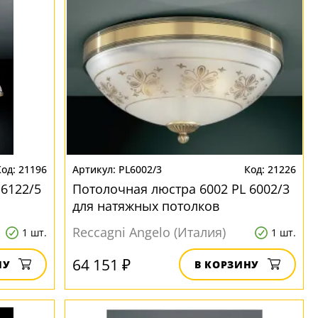
21196
PL6002/3
21226
 6122/5
Потолочная люстра 6002 PL 6002/3
для натяжных потолков
Reccagni Angelo (Италия)
1 шт.
1 шт.
64 151 ₽
НУ
В КОРЗИНУ