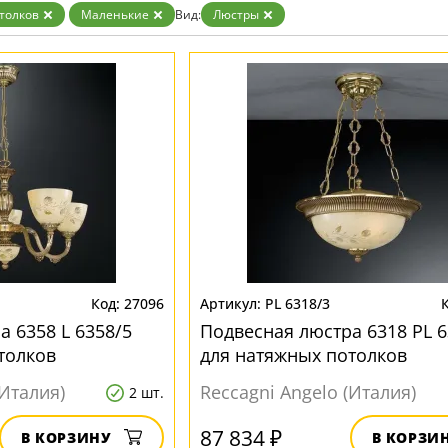
толков
Маленькие
Вид:
Люстры
27096
PL 6318/3
 6358 L 6358/5
Подвесная люстра 6318 PL 6
толков
для натяжных потолков
(Италия)
Reccagni Angelo (Италия)
2 шт.
87 834 ₽
В КОРЗИНУ
В КОРЗИ