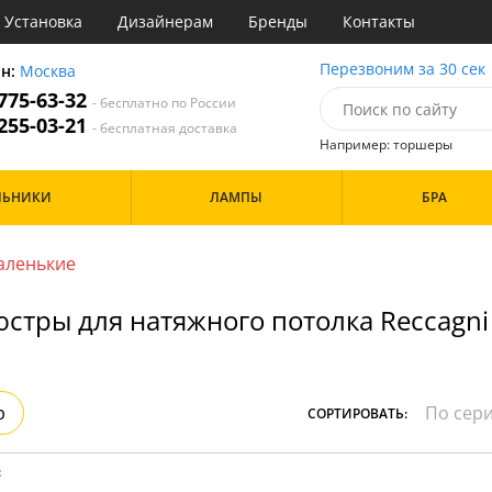
Установка
Дизайнерам
Бренды
Контакты
ы
Перезвоним за 30 сек
он:
Москва
 775-63-32
- бесплатно по России
атегории
 255-03-21
- бесплатная доставка
Например: торшеры
Назначение
Цвет
Особенности
ЛЬНИКИ
ЛАМПЫ
БРА
тиная
Белые
а
Бронза
Бренд
инет
Золото
аленькие
е
Прозрачные
идор и прихожая
стры для натяжного потолка Reccagni
ня
Дизайн/Форма
хожая
льня
Шары
р
СОРТИРОВАТЬ:
: