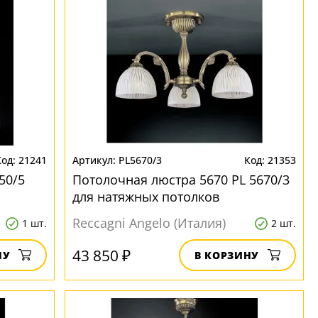
21241
PL5670/3
21353
50/5
Потолочная люстра 5670 PL 5670/3
для натяжных потолков
Reccagni Angelo (Италия)
1 шт.
2 шт.
43 850 ₽
НУ
В КОРЗИНУ