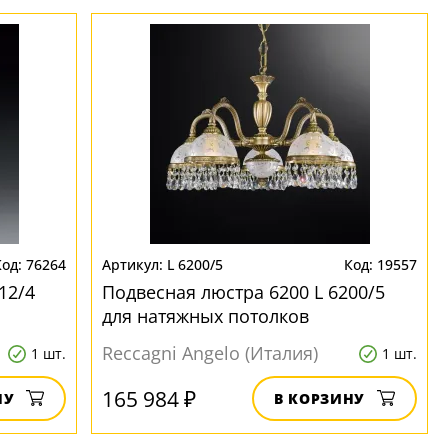
76264
L 6200/5
19557
12/4
Подвесная люстра 6200 L 6200/5
для натяжных потолков
Reccagni Angelo (Италия)
1 шт.
1 шт.
165 984 ₽
НУ
В КОРЗИНУ