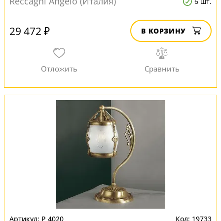
Reccagni Angelo (Италия)
6 шт.
29 472 ₽
В КОРЗИНУ
P 4020
19733