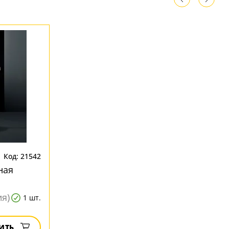
Код: 21542
ная
ия)
1 шт.
ИТЬ