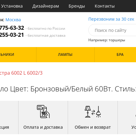
Установка
Дизайнерам
Бренды
Контакты
ы
Перезвоним за 30 сек
он:
Москва
 775-63-32
- бесплатно по России
атегории
 255-03-21
- бесплатная доставка
Например: торшеры
Назначение
Цвет
Особенности
ЛЬНИКИ
ЛАМПЫ
БРА
тиная
Белые
а
Бронза
Бренд
инет
Золото
тра 6002 L 6002/3
е
Прозрачные
идор и прихожая
кло Цвет: Бронзовый/Белый 60Вт. Стиль:
ня
Дизайн/Форма
хожая
льня
Шары
кция
Оплата и доставка
Обмен и возврат
У