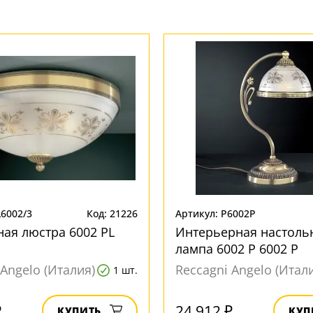
L6002/3
Код: 21226
Артикул: P6002P
ая люстра 6002 PL
Интерьерная настоль
лампа 6002 P 6002 P
 Angelo (Италия)
Reccagni Angelo (Итал
1 шт.
₽
24 912 ₽
КУПИТЬ
КУП