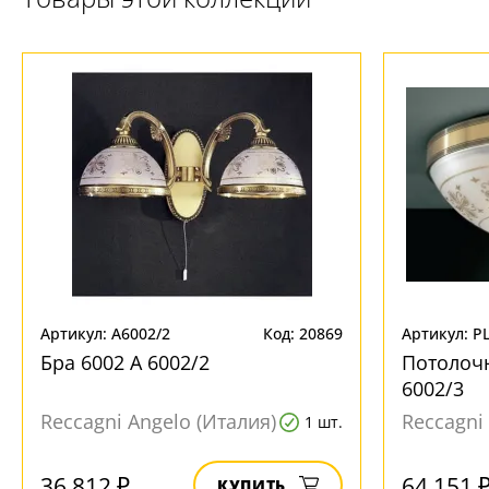
Артикул: A6002/2
Код: 20869
Артикул: P
Бра 6002 A 6002/2
Потолочн
6002/3
Reccagni Angelo (Италия)
Reccagni
1 шт.
36 812 ₽
64 151 
КУПИТЬ