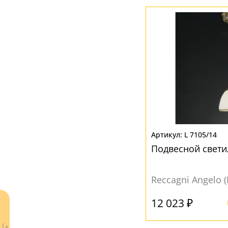
МАТЕРИАЛ
Рельефный
(16)
Металл
(29)
Стекло
(66)
Текстиль
(3)
Ткань
(4)
ЦВЕТ ПЛАФОНОВ
Бежевый
(21)
L 7105/14
Белый
(60)
Подвесной свети
Желтый
(11)
Коричневый
(23)
Reccagni Angelo 
Прозрачный
(4)
12 023 ₽
Разноцветный
(5)
Розовый
(2)