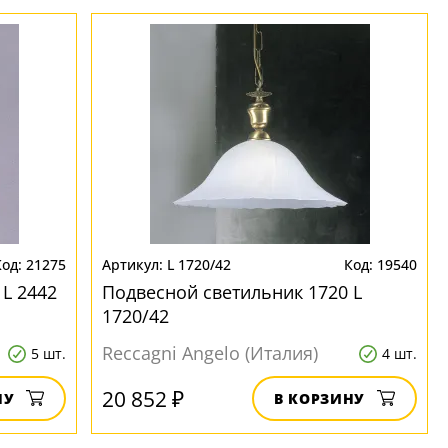
21275
L 1720/42
19540
L 2442
Подвесной светильник 1720 L
1720/42
Reccagni Angelo (Италия)
5 шт.
4 шт.
20 852 ₽
НУ
В КОРЗИНУ