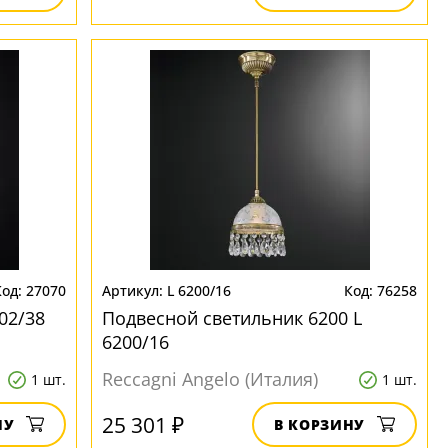
27070
L 6200/16
76258
02/38
Подвесной светильник 6200 L
6200/16
Reccagni Angelo (Италия)
1 шт.
1 шт.
25 301 ₽
НУ
В КОРЗИНУ