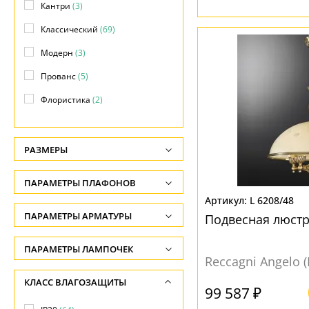
Кантри
(3)
Классический
(69)
Модерн
(3)
Прованс
(5)
Флористика
(2)
РАЗМЕРЫ
Высота, см
ПАРАМЕТРЫ ПЛАФОНОВ
-
L 6208/48
ФОРМА ПЛАФОНА
ПАРАМЕТРЫ АРМАТУРЫ
Ширина, см
Подвесная люстр
-
Декоративный
(31)
ЦВЕТ АРМАТУРЫ
ПАРАМЕТРЫ ЛАМПОЧЕК
Reccagni Angelo 
Диаметр, см
Конус
(5)
Количество ламп
Бежевый
(1)
КЛАСС ВЛАГОЗАЩИТЫ
-
Полукруг
(4)
-
99 587 ₽
Бронза
(54)