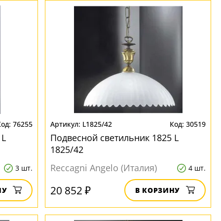
76255
L1825/42
30519
 L
Подвесной светильник 1825 L
1825/42
Reccagni Angelo (Италия)
3 шт.
4 шт.
20 852 ₽
НУ
В КОРЗИНУ