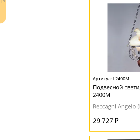
Ваш регион:
Москва
+7 (800) 775-63-32
- бесплатно по России
L2400M
+7 (495) 255-03-21
- бесплатная доставка
Подвесной свети
2400M
Reccagni Angelo 
29 727 ₽