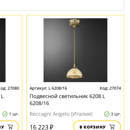
27080
L 6208/16
27074
 L
Подвесной светильник 6208 L
6208/16
Reccagni Angelo (Италия)
1 шт.
3 шт.
16 223 ₽
НУ
В КОРЗИНУ