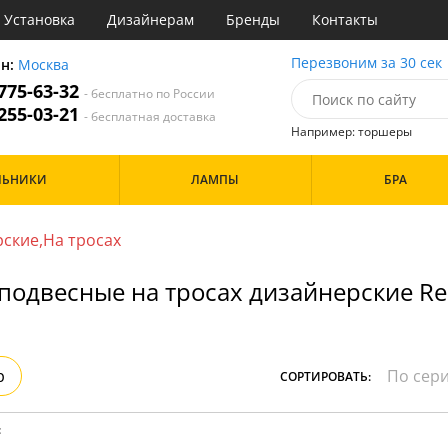
Установка
Дизайнерам
Бренды
Контакты
ы
Перезвоним за 30 сек
он:
Москва
 775-63-32
- бесплатно по России
атегории
 255-03-21
- бесплатная доставка
Например: торшеры
Назначение
Цвет
Особенности
ЛЬНИКИ
ЛАМПЫ
БРА
тиная
Белые
а
Бронза
Бренд
инет
Золото
ские,На тросах
е
Прозрачные
идор и прихожая
подвесные на тросах дизайнерские Rec
ня
Дизайн/Форма
хожая
льня
Шары
р
СОРТИРОВАТЬ:
: