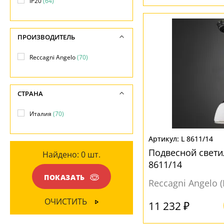
Длина, см
IP20
(64)
Полусфера
(2)
Общая мощность ламп
Желтый
(24)
-
Полушар
(23)
-
Золото
(16)
Сфера
(1)
ПРОИЗВОДИТЕЛЬ
Напряжение
Золотой
(12)
Шар
(3)
-
Reccagni Angelo
(70)
Коричневый
(3)
Серебристый
(1)
ПОВЕРХНОСТЬ
СТРАНА
Черный
(2)
Глянцевый
(45)
Италия
(70)
Матовый
(34)
МАТЕРИАЛ
Рельефный
(1)
L 8611/14
Дерево
(3)
Подвесной свети
Найдено:
0
шт.
Металл
(70)
НАПРАВЛЕНИЕ
8611/14
ПОКАЗАТЬ
Вверх
(15)
Reccagni Angelo 
ПОВЕРХНОСТЬ
Вниз
(58)
ОЧИСТИТЬ
11 232 ₽
Глянцевый
(52)
Матовый
(8)