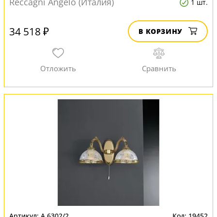
Reccagni Angelo (Италия)
1 шт.
34 518 ₽
В КОРЗИНУ
A 6302/2
19452