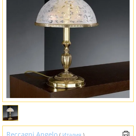
Вся коллекция
Оплата и доставка
Обмен и возврат
Установка
FAQ
Отзывы
Reccagni Angelo
(
Италия
)