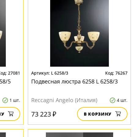
27081
L 6258/3
76267
58/5
Подвесная люстра 6258 L 6258/3
Reccagni Angelo (Италия)
1 шт.
4 шт.
73 223 ₽
НУ
В КОРЗИНУ