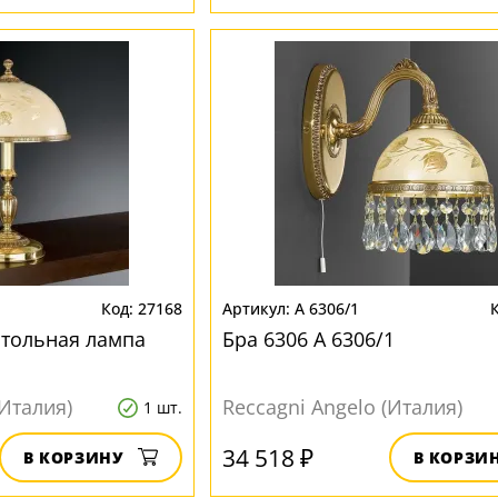
27168
A 6306/1
стольная лампа
Бра 6306 A 6306/1
(Италия)
Reccagni Angelo (Италия)
1 шт.
34 518 ₽
В КОРЗИНУ
В КОРЗИ