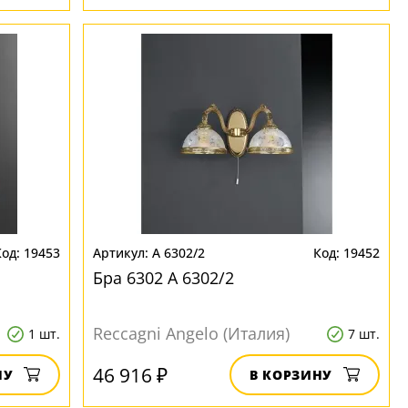
19453
A 6302/2
19452
Бра 6302 A 6302/2
Reccagni Angelo (Италия)
1 шт.
7 шт.
46 916 ₽
НУ
В КОРЗИНУ