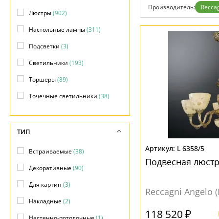
Бренды
Производитель:
Reccag
Люстры
(902)
Контакты
Настольные лампы
(311)
Подсветки
(3)
Светильники
(193)
Торшеры
(89)
Точечные светильники
(38)
ТИП
L 6358/5
Встраиваемые
(38)
Подвесная люстра
Декоративные
(90)
Для картин
(3)
Reccagni Angelo 
Накладные
(2)
118 520 ₽
Настенно-потолочные
(1)