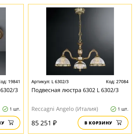
19841
L 6302/3
27084
 6302/3
Подвесная люстра 6302 L 6302/3
Reccagni Angelo (Италия)
1 шт.
1 шт.
85 251 ₽
НУ
В КОРЗИНУ