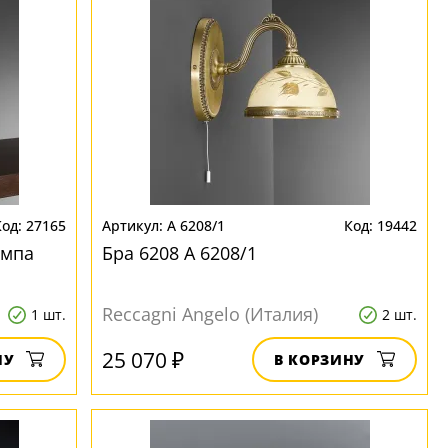
27165
A 6208/1
19442
ампа
Бра 6208 A 6208/1
Reccagni Angelo (Италия)
1 шт.
2 шт.
25 070 ₽
НУ
В КОРЗИНУ