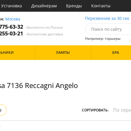
Установка
Дизайнерам
Бренды
Контакты
ы
Перезвоним за 30 сек
он:
Москва
 775-63-32
- бесплатно по России
атегории
 255-03-21
- бесплатная доставка
Например: торшеры
Назначение
Цвет
Особенности
ЛЬНИКИ
ЛАМПЫ
БРА
тиная
Белые
а
Бронза
Бренд
инет
Золото
е
Прозрачные
идор и прихожая
a 7136 Reccagni Angelo
ня
Дизайн/Форма
хожая
льня
Шары
р
СОРТИРОВАТЬ:
: