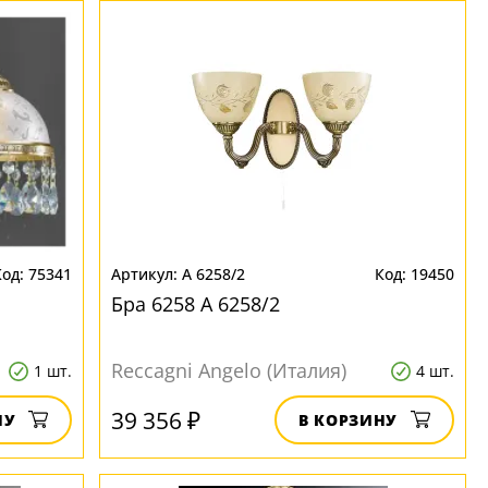
75341
A 6258/2
19450
Бра 6258 A 6258/2
Reccagni Angelo (Италия)
1 шт.
4 шт.
39 356 ₽
НУ
В КОРЗИНУ