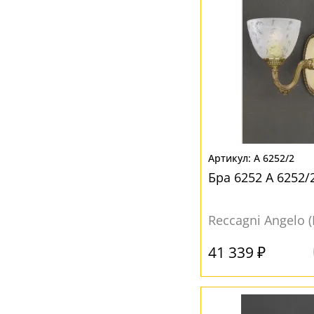
Янтарный
(27)
A 6252/2
Бра 6252 A 6252/
Reccagni Angelo 
41 339 ₽