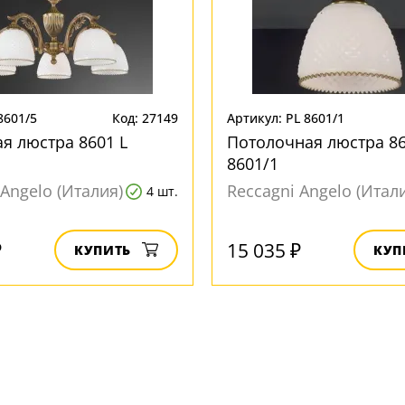
8601/5
Код: 27149
Артикул: PL 8601/1
я люстра 8601 L
Потолочная люстра 86
8601/1
 Angelo (Италия)
Reccagni Angelo (Итал
4 шт.
₽
15 035 ₽
КУПИТЬ
КУП