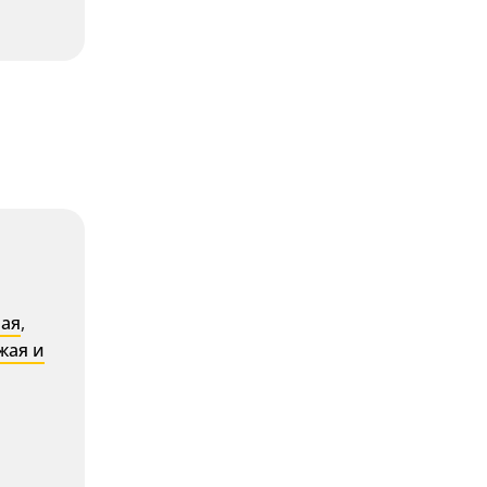
ная
,
жая и