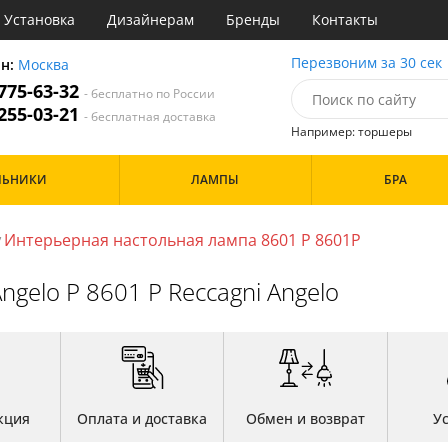
Установка
Дизайнерам
Бренды
Контакты
ы
Перезвоним за 30 сек
он:
Москва
 775-63-32
- бесплатно по России
атегории
 255-03-21
- бесплатная доставка
Например: торшеры
Назначение
Цвет
Особенности
ЛЬНИКИ
ЛАМПЫ
БРА
тиная
Белые
а
Бронза
Бренд
инет
Золото
Интерьерная настольная лампа 8601 P 8601P
/
е
Прозрачные
идор и прихожая
ngelo P 8601 P Reccagni Angelo
ня
Дизайн/Форма
хожая
льня
Шары
кция
Оплата и доставка
Обмен и возврат
У