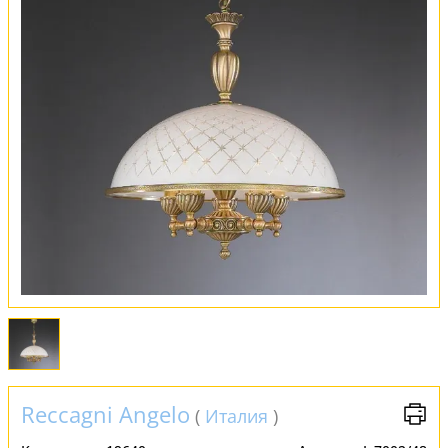
Оплата и доставка
Обмен и возврат
Установка
FAQ
Отзывы
Reccagni Angelo
(
Италия
)